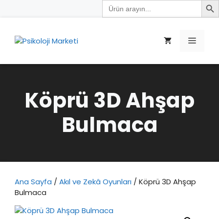
Search
İçeriğe
for:
atla
Menü
Köprü 3D Ahşap
Bulmaca
Ana Sayfa
/
Akıl ve Zekâ Oyunları
/ Köprü 3D Ahşap
Bulmaca