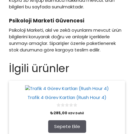
Köprü 3D Ahşap Bulmaca hakkında mevcut ürün
bilgileri bu sayfada sunulmaktadır.
Psikoloji Marketi Güvencesi
Psikoloji Marketi, akıl ve zekâ oyunlarını mevcut ürün
bilgilerini koruyarak doğru ve anlaşılır içeriklerle
sunmayı amaçlar. Siparişler özenle paketlenerek
stok durumuna göre kargoya teslim edilir.
İlgili ürünler
Trafik 4 Görev Kartları (Rush Hour 4)
0
₺
285,00
KDV Dahil
o
u
t
o
Sepete Ekle
f
5