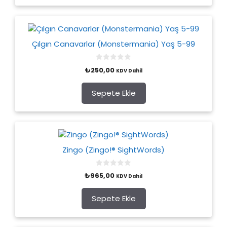
Çılgın Canavarlar (Monstermania) Yaş 5-99
0
₺
250,00
KDV Dahil
o
u
t
o
Sepete Ekle
f
5
Zingo (Zingo!® SightWords)
0
₺
965,00
KDV Dahil
o
u
t
o
Sepete Ekle
f
5