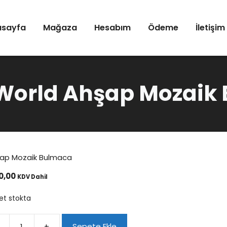
asayfa
Mağaza
Hesabım
Ödeme
İletişim
 World Ahşap Mozaik
şap Mozaik Bulmaca
0,00
KDV Dahil
et stokta
+
Sepete Ekle