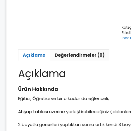
Clas
Wor
Ahş
Moz
Kateg
Bul
Etiket
ade
ince 
Açıklama
Değerlendirmeler (0)
Açıklama
Ürün Hakkında
Eğitici, Öğretici ve bir o kadar da eğlenceli,
Ahşap tablası üzerine yerleştirebileceğiniz şablonları k
2 boyutlu görselleri yaptıktan sonra artık kendi 3 boyut