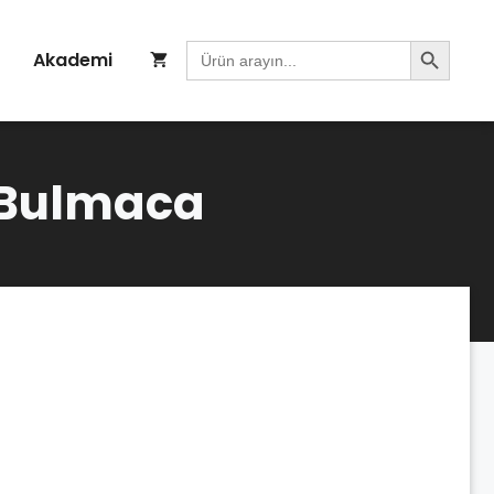
Search Button
Search
Akademi
for:
 Bulmaca