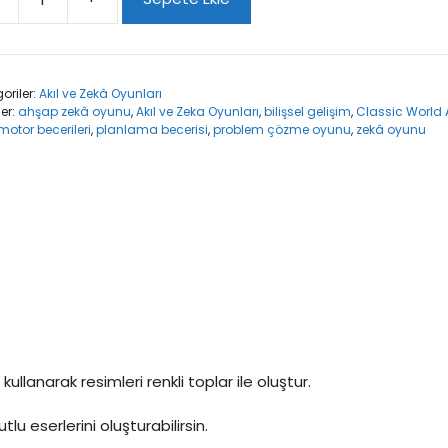
sic
ld
ap
aik
oriler:
Akıl ve Zekâ Oyunları
maca
ler:
ahşap zekâ oyunu
,
Akıl ve Zeka Oyunları
,
bilişsel gelişim
,
Classic World
t
motor becerileri
,
planlama becerisi
,
problem çözme oyunu
,
zekâ oyunu
ullanarak resimleri renkli toplar ile oluştur.
lu eserlerini oluşturabilirsin.