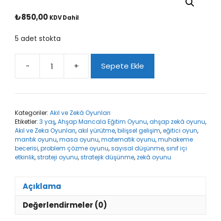
₺
850,00
KDV Dahil
5 adet stokta
-
+
Sepete Ekle
Ahşap
Mancala
Eğitim
Oyunu
Kategoriler:
Akıl ve Zekâ Oyunları
adet
Etiketler:
3 yaş
,
Ahşap Mancala Eğitim Oyunu
,
ahşap zekâ oyunu
,
Akıl ve Zeka Oyunları
,
akıl yürütme
,
bilişsel gelişim
,
eğitici oyun
,
mantık oyunu
,
masa oyunu
,
matematik oyunu
,
muhakeme
becerisi
,
problem çözme oyunu
,
sayısal düşünme
,
sınıf içi
etkinlik
,
strateji oyunu
,
stratejik düşünme
,
zekâ oyunu
Açıklama
Değerlendirmeler (0)