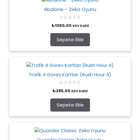
Abalone – Zeka Oyunu
0
₺
1390,00
KDV Dahil
o
u
t
o
Sepete Ekle
f
5
Trafik 4 Görev Kartları (Rush Hour 4)
0
₺
285,00
KDV Dahil
o
u
t
o
Sepete Ekle
f
5
Quoridor Classic Zeka Oyunu