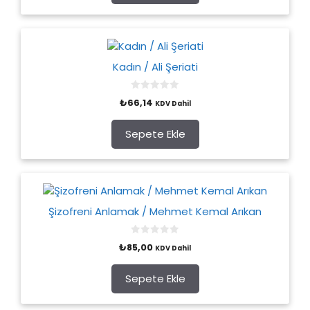
5
Kadın / Ali Şeriati
0
₺
66,14
KDV Dahil
o
u
t
o
Sepete Ekle
f
5
Şizofreni Anlamak / Mehmet Kemal Arıkan
0
₺
85,00
KDV Dahil
o
u
t
o
Sepete Ekle
f
5