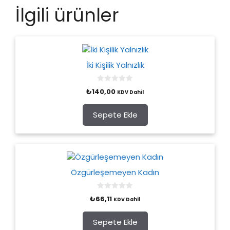
İlgili ürünler
İki Kişilik Yalnızlık
0
₺
140,00
KDV Dahil
o
u
t
o
Sepete Ekle
f
5
Özgürleşemeyen Kadın
0
₺
66,11
KDV Dahil
o
u
t
o
Sepete Ekle
f