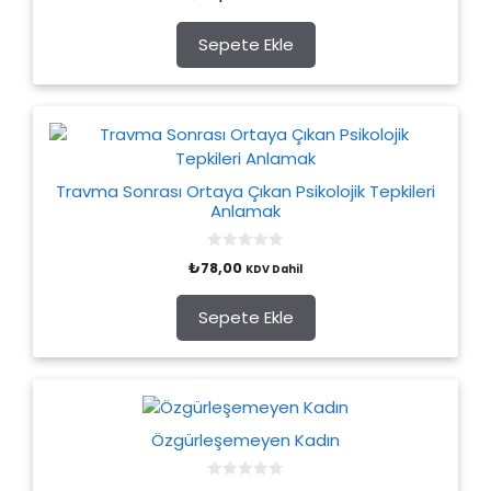
o
u
t
o
Sepete Ekle
f
5
Travma Sonrası Ortaya Çıkan Psikolojik Tepkileri
Anlamak
0
₺
78,00
KDV Dahil
o
u
t
o
Sepete Ekle
f
5
Özgürleşemeyen Kadın
0