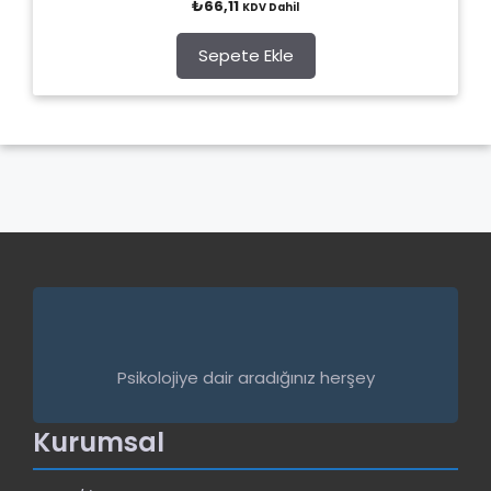
₺
66,11
KDV Dahil
o
u
t
o
Sepete Ekle
f
5
Psikolojiye dair aradığınız herşey
Kurumsal