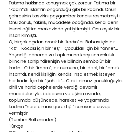
Fatıma hakkında konuşmak çok zordur. Fatıma bir
“kadın”dı. islam’ın öngördüğü gibi bir kadındı. Onun
çehresinin tasvirini peygamber kendisi resmetmişti.
Onu zorluk, fakirlik, mücadele ocağında, kendi derin
insani eğitim merkezinde yetiştirmişti. Onu eşsiz bir
insan kılmıştı.
O, birçok açıdan örnek bir “kadın”dı. Babası için bir
“kız”… Kocası için bir “eş”… Çocukları İçin bir “anne”…
Yaşadığı döneme ve toplumuna karşı sorumluluk
bilincine sahip “direnişin ve bilincin sembolü” bir
kadın… O bir “imam”, bir numune, bir ideal, bir “örnek
insan”dı. Kendi kişiliğini kendisi inşa etmek isteyen
her kadın İçin bir “şahitti”… O akıl almaz çocukluğuyla,
dhili ve harici cephelerde verdiği devamlı
mücadelesiyle, babasının ve eşinin evinde,
toplumda, düşüncede, hareket ve yaşamında;
kadının “nasıl olması gerektiği” sorusuna cevap
vermiştir.
(Tanıtım Bülteninden)
Türkçe