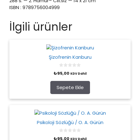
288 s. — 2. Hamur– Ciltsiz — 14 x 21 cm
ISBN : 9789756004999
İlgili ürünler
Şizofrenin Kanburu
0
₺
95,00
KDV Dahil
o
u
t
o
Sepete Ekle
f
5
Psikoloji Sözlüğü / O. A. Gürün
0
₺
95,00
KDV Dahil