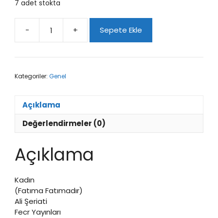
7 adet stokta
-
+
Sepete Ekle
Kadın
/
Ali
Şeriati
Kategoriler:
Genel
adet
Açıklama
Değerlendirmeler (0)
Açıklama
Kadın
(Fatıma Fatımadır)
Ali Şeriati
Fecr Yayınları