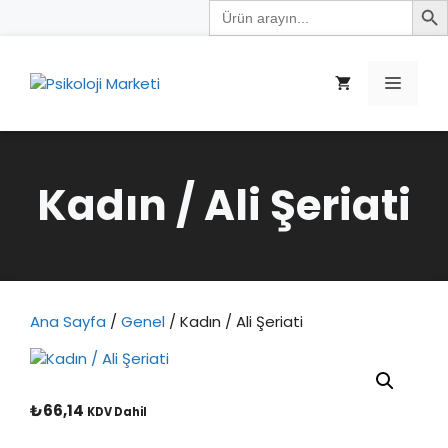
Search
İçeriğe
for:
atla
Menü
Kadın / Ali Şeriati
Ana Sayfa
/
Genel
/ Kadın / Ali Şeriati
₺
66,14
KDV Dahil