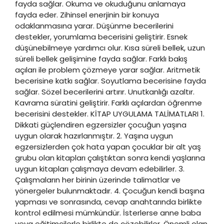
fayda sağlar. Okuma ve okuduğunu anlamaya
fayda eder. Zihinsel enerjinin bir konuya
odaklanmasına yarar. Düşünme becerilerini
destekler, yorumlama becerisini geliştirir. Esnek
düşünebilmeye yardımcı olur. Kısa süreli bellek, uzun
süreli bellek gelişimine fayda sağlar. Farklı bakış
açıları ile problem çözmeye yarar sağlar. Aritmetik
becerisine katkı sağlar. Soyutlama becerisine fayda
sağlar. Sözel becerilerini artırır. Unutkanlığı azaltır.
Kavrama süratini geliştirir. Farklı açılardan öğrenme
becerisini destekler. KİTAP UYGULAMA TALİMATLARI 1.
Dikkati güçlendiren egzersizler çocuğun yaşına
uygun olarak hazırlanmıştır. 2. Yaşına uygun
egzersizlerden çok hata yapan çocuklar bir alt yaş
grubu olan kitapları çalıştıktan sonra kendi yaşlarına
uygun kitapları çalışmaya devam edebilirler. 3.
Çalışmaların her birinin üzerinde talimatlar ve
yönergeler bulunmaktadır. 4. Çocuğun kendi başına
yapması ve sonrasında, cevap anahtarında birlikte
kontrol edilmesi mümkündür. İsterlerse anne baba
veya eğitimcilerle birlikte de çözebilirler. Önemli olan