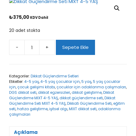
₺
375,00
KDV Dahil
20 adet stokta
-
+
Sepete Ekle
Dikkat
Güçlendirme
Seti
MIXT
Kategoriler:
Dikkat Güçlendirme Setleri
4-
Etiketler:
4-5 yaş
,
4-5 yaş çocuklar için
,
5 yaş
,
5 yaş çocuklar
5
için
,
çocuk gelişimi kitabı
,
çocuklar için odaklanma çalışmaları
,
YAŞ
DGS dikkat seti
,
dikkat egzersizleri
,
dikkat geliştirme
,
Dikkat
adet
Güçlendirme MIXT 4-5 YAŞ
,
dikkat güçlendirme seti
,
Dikkat
Güçlendirme Seti MIXT 4-5 YAŞ
,
Dikkati Güçlendirme Seti
,
eğitim
seti
,
hafıza geliştirme
,
işitsel algı
,
MIXT dikkat seti
,
odaklanma
çalışmaları
Açıklama