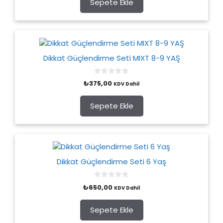
Sepete Ekle
f
5
Dikkat Güçlendirme Seti MIXT 8-9 YAŞ
0
₺
375,00
KDV Dahil
o
u
t
o
Sepete Ekle
f
5
Dikkat Güçlendirme Seti 6 Yaş
0
₺
650,00
KDV Dahil
o
u
t
o
Sepete Ekle
f
5