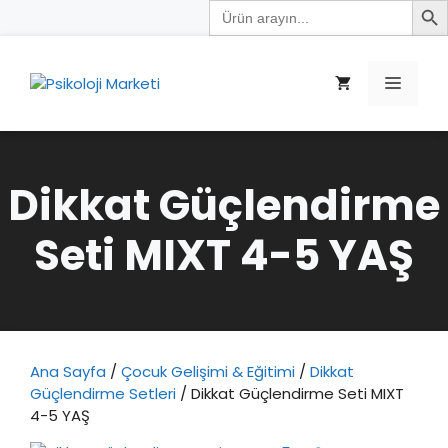
Search
İçeriğe
for:
atla
Menü
Dikkat Güçlendirme
Seti MIXT 4-5 YAŞ
Ana Sayfa
/
Çocuk Gelişimi & Eğitimi
/
Dikkat
Güçlendirme Setleri
/ Dikkat Güçlendirme Seti MIXT
4-5 YAŞ