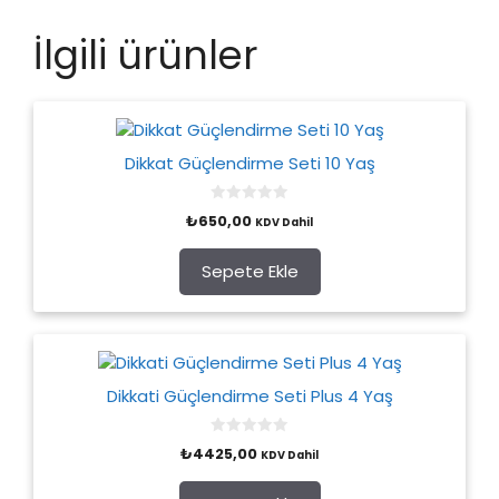
İlgili ürünler
Dikkat Güçlendirme Seti 10 Yaş
0
₺
650,00
KDV Dahil
o
u
t
o
Sepete Ekle
f
5
Dikkati Güçlendirme Seti Plus 4 Yaş
0
₺
4425,00
KDV Dahil
o
u
t
o