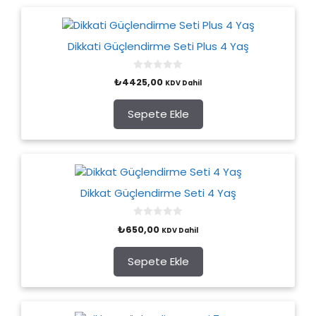
Dikkati Güçlendirme Seti Plus 4 Yaş
0
₺
4425,00
KDV Dahil
o
u
t
o
Sepete Ekle
f
5
Dikkat Güçlendirme Seti 4 Yaş
0
₺
650,00
KDV Dahil
o
u
t
o
Sepete Ekle
f
5