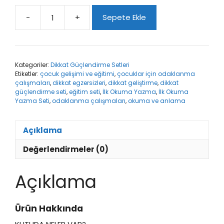
-
+
Sepete Ekle
İlk
Okuma
Yazma
Seti
Kategoriler:
Dikkat Güçlendirme Setleri
adet
Etiketler:
çocuk gelişimi ve eğitimi
,
çocuklar için odaklanma
çalışmaları
,
dikkat egzersizleri
,
dikkat geliştirme
,
dikkat
güçlendirme seti
,
eğitim seti
,
İlk Okuma Yazma
,
İlk Okuma
Yazma Seti
,
odaklanma çalışmaları
,
okuma ve anlama
Açıklama
Değerlendirmeler (0)
Açıklama
Ürün Hakkında