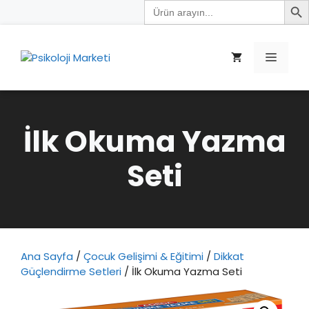
Search
İçeriğe
for:
atla
Menü
İlk Okuma Yazma
Seti
Ana Sayfa
/
Çocuk Gelişimi & Eğitimi
/
Dikkat
Güçlendirme Setleri
/ İlk Okuma Yazma Seti