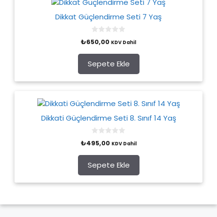
Dikkat Güçlendirme Seti 7 Yaş
0
₺
650,00
KDV Dahil
o
u
t
o
Sepete Ekle
f
5
Dikkati Güçlendirme Seti 8. Sınıf 14 Yaş
0
₺
495,00
KDV Dahil
o
u
t
o
Sepete Ekle
f
5