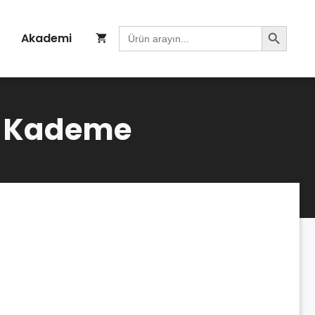
Search Button
Search
Akademi
for:
. Kademe