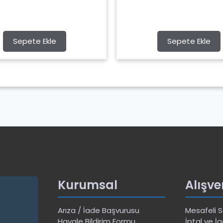
Sepete Ekle
Sepete Ekle
Kurumsal
Alışve
Arıza / İade Başvurusu
Mesafeli 
Havale Bildirim Formu
İptal ve İa