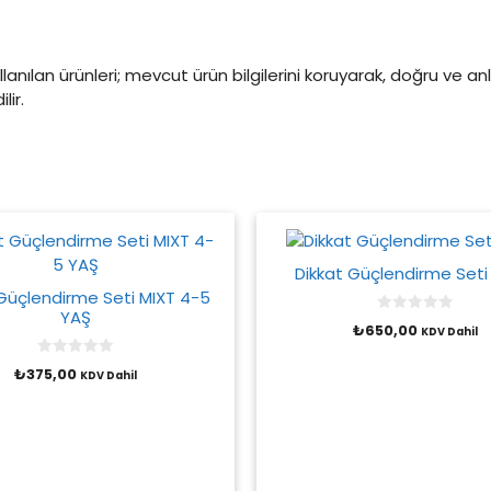
lanılan ürünleri; mevcut ürün bilgilerini koruyarak, doğru ve anl
ir.
Dikkat Güçlendirme Seti
 Güçlendirme Seti MIXT 4-5
YAŞ
0
₺
650,00
KDV Dahil
o
u
t
0
₺
375,00
o
KDV Dahil
o
f
u
5
t
o
f
5