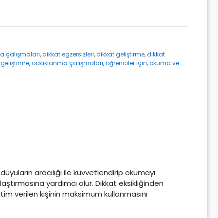
a çalışmaları
,
dikkat egzersizleri
,
dikkat geliştirme
,
dikkat
 geliştirme
,
odaklanma çalışmaları
,
öğrenciler için
,
okuma ve
duyuların aracılığı ile kuvvetlendirip okumayı
laştırmasına yardımcı olur. Dikkat eksikliğinden
ğitim verilen kişinin maksimum kullanmasını