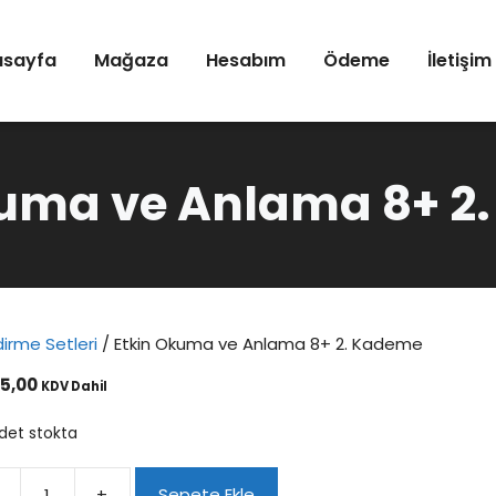
asayfa
Mağaza
Hesabım
Ödeme
İletişim
kuma ve Anlama 8+ 2
irme Setleri
/ Etkin Okuma ve Anlama 8+ 2. Kademe
5,00
KDV Dahil
det stokta
+
Sepete Ekle