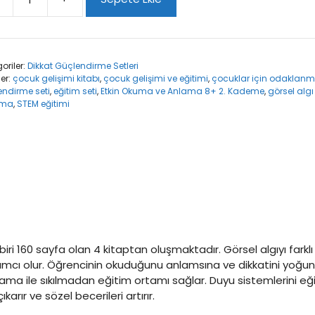
ma
ama
oriler:
Dikkat Güçlendirme Setleri
ler:
çocuk gelişimi kitabı
,
çocuk gelişimi ve eğitimi
,
çocuklar için odaklanm
ndirme seti
,
eğitim seti
,
Etkin Okuma ve Anlama 8+ 2. Kademe
,
görsel algı
eme
ama
,
STEM eğitimi
t
i 160 sayfa olan 4 kitaptan oluşmaktadır. Görsel algıyı farklı 
ardımcı olur. Öğrencinin okuduğunu anlamsına ve dikkatini yoğun
ulama ile sıkılmadan eğitim ortamı sağlar. Duyu sistemlerini e
arır ve sözel becerileri artırır.