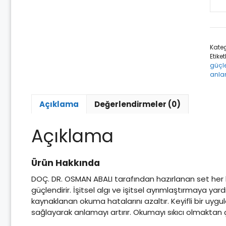
Etkin
Oku
ve
Anl
Kateg
8+
Etiket
2.
güçle
Kad
anl
ade
Açıklama
Değerlendirmeler (0)
Açıklama
Ürün Hakkında
DOÇ. DR. OSMAN ABALI tarafından hazırlanan set her bir
güçlendirir. İşitsel algı ve işitsel ayrımlaştırmaya y
kaynaklanan okuma hatalarını azaltır. Keyifli bir uyg
sağlayarak anlamayı artırır. Okumayı sıkıcı olmaktan çık