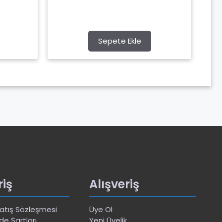
Sepete Ekle
riş
Alışveriş
Satış Sözleşmesi
Üye Ol
de Şartları
Yeni Üyelik