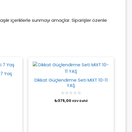
aşılır içeriklerle sunmayı amaçlar. Siparişler özenle
 7 Yaş
Dikkat Güçlendirme Seti MIXT 10-11
YAŞ
0
₺
375,00
KDV Dahil
o
u
t
o
f
5