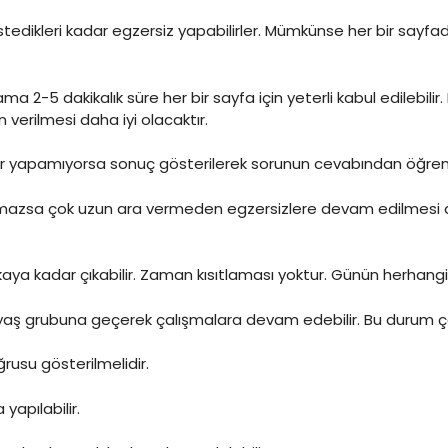
tedikleri kadar egzersiz yapabilirler. Mümkünse her bir sayfa
 2-5 dakikalık süre her bir sayfa için yeterli kabul edilebilir. 
verilmesi daha iyi olacaktır.
Eğer yapamıyorsa sonuç gösterilerek sorunun cevabından öğren
amazsa çok uzun ara vermeden egzersizlere devam edilmesi da
a kadar çıkabilir. Zaman kısıtlaması yoktur. Günün herhangi b
üst yaş grubuna geçerek çalışmalara devam edebilir. Bu durum 
ğrusu gösterilmelidir.
yapılabilir.