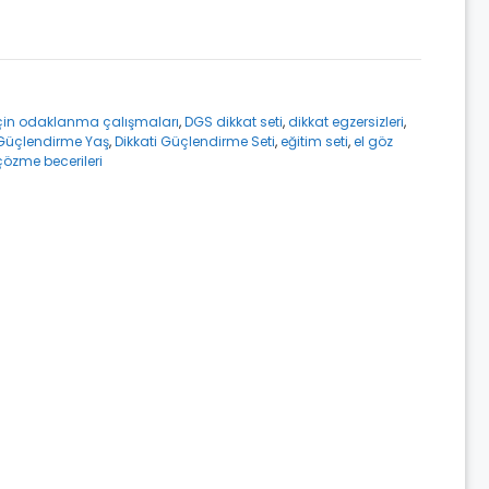
için odaklanma çalışmaları
,
DGS dikkat seti
,
dikkat egzersizleri
,
 Güçlendirme Yaş
,
Dikkati Güçlendirme Seti
,
eğitim seti
,
el göz
özme becerileri