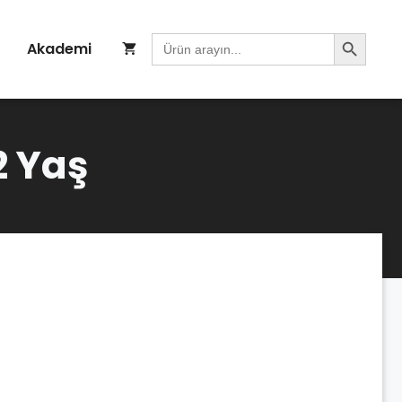
Search Button
Search
Akademi
for:
2 Yaş