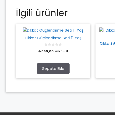
İlgili ürünler
Dikkat Güçlendirme Seti 11 Yaş
Dikkati 
0
₺
650,00
KDV Dahil
o
u
t
o
f
Sepete Ekle
5