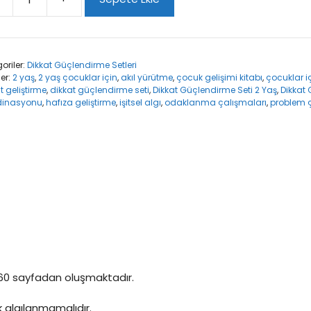
at
lendirme
oriler:
Dikkat Güçlendirme Setleri
ler:
2 yaş
,
2 yaş çocuklar için
,
akıl yürütme
,
çocuk gelişimi kitabı
,
çocuklar 
t
t geliştirme
,
dikkat güçlendirme seti
,
Dikkat Güçlendirme Seti 2 Yaş
,
Dikkat
dinasyonu
,
hafıza geliştirme
,
işitsel algı
,
odaklanma çalışmaları
,
problem ç
 160 sayfadan oluşmaktadır.
ak algılanmamalıdır.