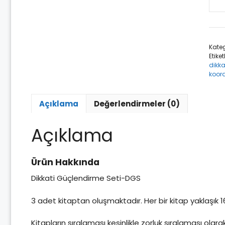
Dikk
Güç
Seti
2
Kateg
Yaş
Etiket
ade
dikka
koor
Açıklama
Değerlendirmeler (0)
Açıklama
Ürün Hakkında
Dikkati Güçlendirme Seti-DGS
3 adet kitaptan oluşmaktadır. Her bir kitap yaklaşık
Kitapların sıralaması kesinlikle zorluk sıralaması olar