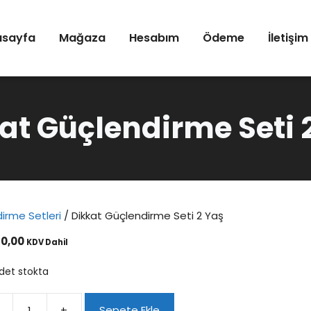
asayfa
Mağaza
Hesabım
Ödeme
İletişim
at Güçlendirme Seti 
irme Setleri
/ Dikkat Güçlendirme Seti 2 Yaş
0,00
KDV Dahil
det stokta
+
Sepete Ekle