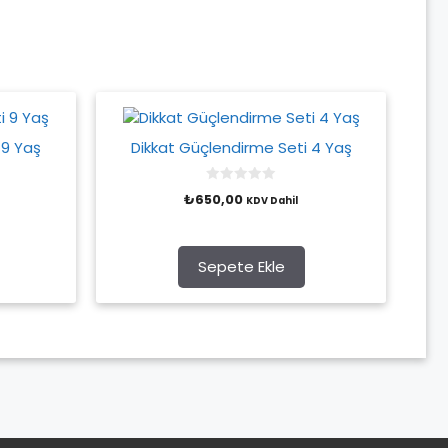
 9 Yaş
Dikkat Güçlendirme Seti 4 Yaş
0
₺
650,00
KDV Dahil
o
u
t
o
f
Sepete Ekle
5