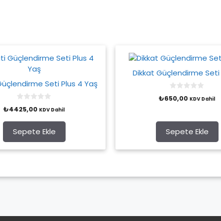
Dikkat Güçlendirme Seti
Güçlendirme Seti Plus 4 Yaş
0
₺
650,00
KDV Dahil
o
0
u
₺
4425,00
KDV Dahil
o
t
u
o
t
f
o
Sepete Ekle
Sepete Ekle
5
f
5