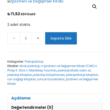
₺
71,52
KDV Dahil
2 adet stokta
-
+
Sepete Ekle
Şizofreni
ve
Değişimler
Kitabı
Kategoriler:
Psikopatoloji
adet
Etiketler:
klinik psikoloji
,
n Şizofreni ve Değişimler Kitabı (Ciltli) n
Philip K. Dick n Altıkırkbeş Yayınları
,
psikoloji kitabı satın al
,
psikoloji kitapları
,
psikoloji kütüphanesi
,
psikopatoloji kitapları
,
ruh sağlığı kitapları
,
ruhsal bozukluklar
,
Şizofreni ve Değişimler
Kitabı
Açıklama
Değerlendirmeler (0)