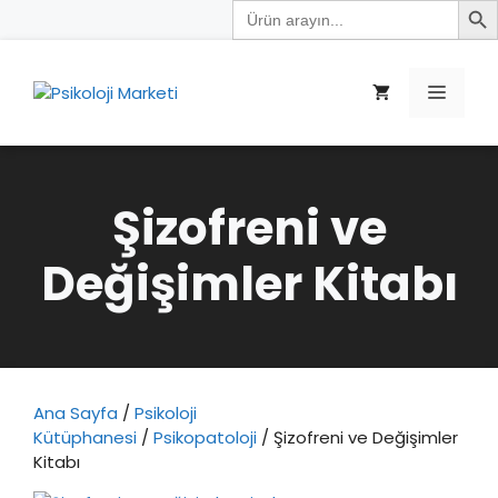
Search
İçeriğe
for:
atla
Menü
Şizofreni ve
Değişimler Kitabı
Ana Sayfa
/
Psikoloji
Kütüphanesi
/
Psikopatoloji
/ Şizofreni ve Değişimler
Kitabı