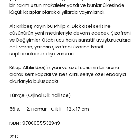
bir takım uzun makaleler yazdı ve bunlar ülkesinde
küçük kitaplar olarak o yıllarda yayımlandı.
Altıkırkbeş Yayın bu Philip K. Dick özel serisine
düşünürün yeni metinleriyle devam edecek. Şizofreni
ve Değişimler Kitabı ucu halüsisünatif uyuşturuculara
dek varan, yazarın şizofreni üzerine kendi
saptamalarının dışa vurumu.
Kitap Altıkırkbeş'in yeni ve özel serisinin bir ürünü
olarak sert kapaklı ve bez ciltli, seriye özel ebadıyla
okurlarıyla buluşacak!
Türkçe (Orjinal Dili:İngilizce)
56 s. — 2. Hamur– Ciltli — 12 x 17 cm
ISBN : 9786055532949
2012