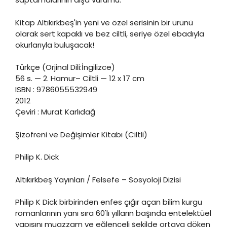
Kitap Altıkırkbeş'in yeni ve özel serisinin bir ürünü
olarak sert kapaklı ve bez ciltli, seriye özel ebadıyla
okurlarıyla buluşacak!
Türkçe (Orjinal Dili:İngilizce)
56 s. — 2. Hamur– Ciltli — 12 x 17 cm
ISBN : 9786055532949
2012
Çeviri : Murat Karlıdağ
Şizofreni ve Değişimler Kitabı (Ciltli)
Philip K. Dick
Altıkırkbeş Yayınları / Felsefe – Sosyoloji Dizisi
Philip K Dick birbirinden enfes çığır açan bilim kurgu
romanlarının yanı sıra 60'lı yılların başında entelektüel
yapısını muazzam ve eğlenceli şekilde ortaya döken