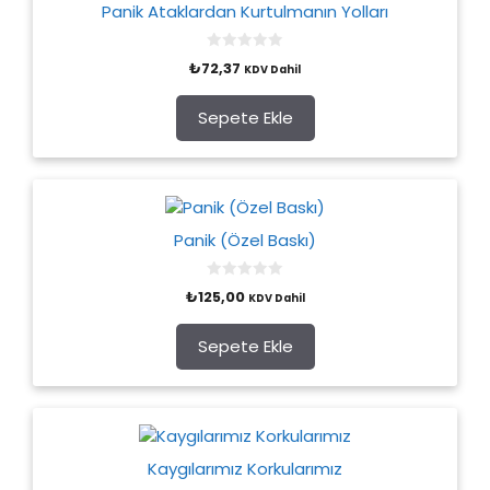
Panik Ataklardan Kurtulmanın Yolları
0
₺
72,37
KDV Dahil
o
u
t
o
Sepete Ekle
f
5
Panik (Özel Baskı)
0
₺
125,00
KDV Dahil
o
u
t
o
Sepete Ekle
f
5
Kaygılarımız Korkularımız