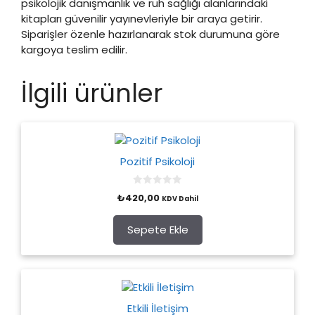
psikolojik danışmanlık ve ruh sağlığı alanlarındaki
kitapları güvenilir yayınevleriyle bir araya getirir.
Siparişler özenle hazırlanarak stok durumuna göre
kargoya teslim edilir.
İlgili ürünler
Pozitif Psikoloji
0
₺
420,00
KDV Dahil
o
u
t
o
Sepete Ekle
f
5
Etkili İletişim