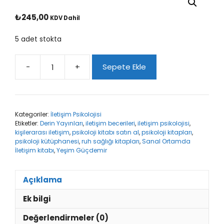
₺
245,00
KDV Dahil
5 adet stokta
-
+
Sepete Ekle
Sanal
Ortamda
İletişim
adet
Kategoriler:
İletişim Psikolojisi
Etiketler:
Derin Yayınları
,
iletişim becerileri
,
iletişim psikolojisi
,
kişilerarası iletişim
,
psikoloji kitabı satın al
,
psikoloji kitapları
,
psikoloji kütüphanesi
,
ruh sağlığı kitapları
,
Sanal Ortamda
İletişim kitabı
,
Yeşim Güçdemir
Açıklama
Ek bilgi
Değerlendirmeler (0)