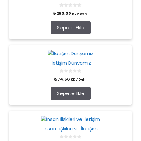
0
₺
250,00
KDV Dahil
o
u
t
o
Sepete Ekle
f
5
İletişim Dünyamız
0
₺
74,56
KDV Dahil
o
u
t
o
Sepete Ekle
f
5
İnsan İlişkileri ve İletişim