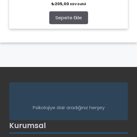
0
₺
205,00
KDV Dahil
o
u
t
o
Sepete Ekle
f
5
Psikolojiye dair aradığınız herşey
Kurumsal