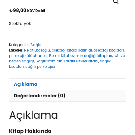
₺
98,00
KDV Dahil
Stokta yok
Kategoriler:
Sağlık
Etiketler:
Nejat Ebcioğlu
,
psikoloji kitabı satın al
,
psikoloji kitapları
,
psikoloji kütüphanesi
,
Remzi Kitabevi
,
ruh sağlığı kitapları
,
ruh ve
beden sağlığı
,
Sağlığımız İçin Yararlı Bitkiler kitabı
,
sağlık
kitapları
,
sağlık psikolojisi
Açıklama
Değerlendirmeler (0)
Açıklama
Kitap Hakkında