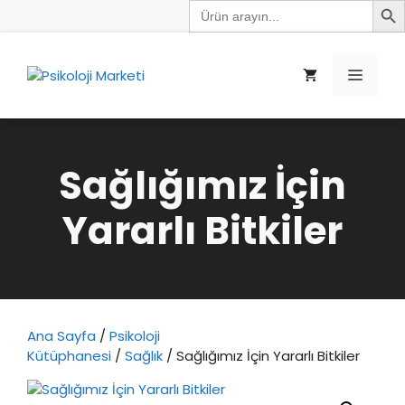
Search
İçeriğe
for:
atla
Menü
Sağlığımız İçin
Yararlı Bitkiler
Ana Sayfa
/
Psikoloji
Kütüphanesi
/
Sağlık
/ Sağlığımız İçin Yararlı Bitkiler