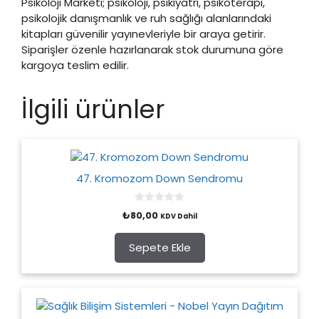
Psikoloji Marketi; psikoloji, psikiyatri, psikoterapi,
psikolojik danışmanlık ve ruh sağlığı alanlarındaki
kitapları güvenilir yayınevleriyle bir araya getirir.
Siparişler özenle hazırlanarak stok durumuna göre
kargoya teslim edilir.
İlgili ürünler
47. Kromozom Down Sendromu
0
₺
80,00
KDV Dahil
o
u
t
o
Sepete Ekle
f
5