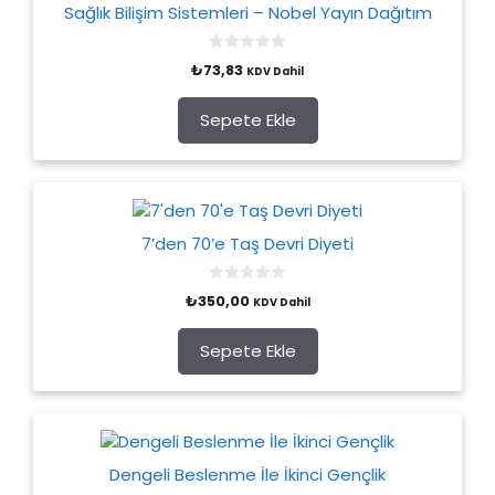
Sağlık Bilişim Sistemleri – Nobel Yayın Dağıtım
0
₺
73,83
KDV Dahil
o
u
t
o
Sepete Ekle
f
5
7’den 70’e Taş Devri Diyeti
0
₺
350,00
KDV Dahil
o
u
t
o
Sepete Ekle
f
5
Dengeli Beslenme İle İkinci Gençlik