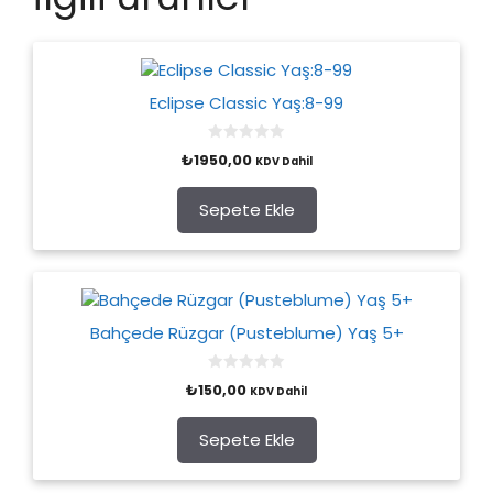
Eclipse Classic Yaş:8-99
0
₺
1950,00
KDV Dahil
o
u
t
o
Sepete Ekle
f
5
Bahçede Rüzgar (Pusteblume) Yaş 5+
0
₺
150,00
KDV Dahil
o
u
t
o
Sepete Ekle
f
5