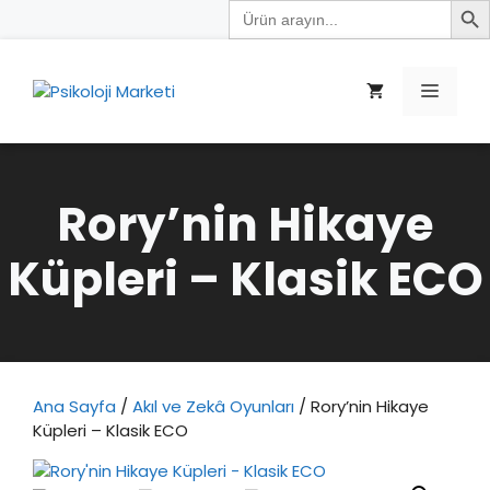
Search
İçeriğe
for:
atla
Menü
Rory’nin Hikaye
Küpleri – Klasik ECO
Ana Sayfa
/
Akıl ve Zekâ Oyunları
/ Rory’nin Hikaye
Küpleri – Klasik ECO