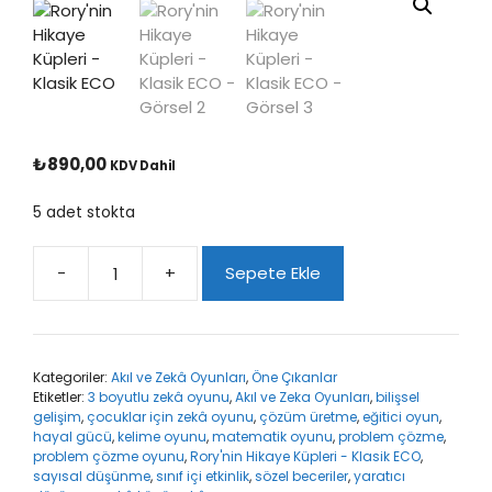
₺
890,00
KDV Dahil
5 adet stokta
-
+
Sepete Ekle
Rory'nin
Hikaye
Küpleri
-
Kategoriler:
Akıl ve Zekâ Oyunları
,
Öne Çıkanlar
Klasik
Etiketler:
3 boyutlu zekâ oyunu
,
Akıl ve Zeka Oyunları
,
bilişsel
ECO
gelişim
,
çocuklar için zekâ oyunu
,
çözüm üretme
,
eğitici oyun
,
adet
hayal gücü
,
kelime oyunu
,
matematik oyunu
,
problem çözme
,
problem çözme oyunu
,
Rory'nin Hikaye Küpleri - Klasik ECO
,
sayısal düşünme
,
sınıf içi etkinlik
,
sözel beceriler
,
yaratıcı