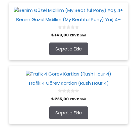
Benim Güzel Midillim (My Beatiful Pony) Yaş 4+
0
₺
149,00
KDV Dahil
o
u
t
o
Sepete Ekle
f
5
Trafik 4 Görev Kartları (Rush Hour 4)
0
₺
285,00
KDV Dahil
o
u
t
o
Sepete Ekle
f
5