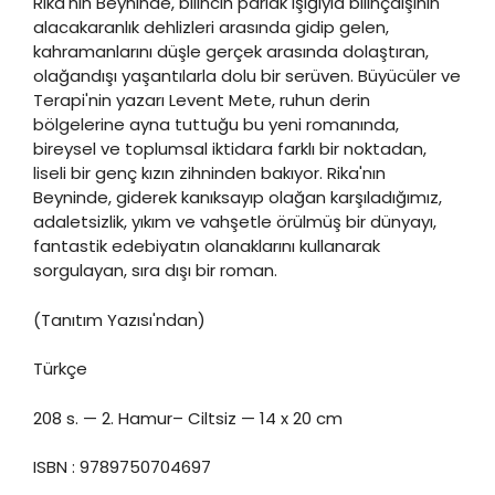
Rika'nın Beyninde, bilincin parlak ışığıyla bilinçdışının
alacakaranlık dehlizleri arasında gidip gelen,
kahramanlarını düşle gerçek arasında dolaştıran,
olağandışı yaşantılarla dolu bir serüven. Büyücüler ve
Terapi'nin yazarı Levent Mete, ruhun derin
bölgelerine ayna tuttuğu bu yeni romanında,
bireysel ve toplumsal iktidara farklı bir noktadan,
liseli bir genç kızın zihninden bakıyor. Rika'nın
Beyninde, giderek kanıksayıp olağan karşıladığımız,
adaletsizlik, yıkım ve vahşetle örülmüş bir dünyayı,
fantastik edebiyatın olanaklarını kullanarak
sorgulayan, sıra dışı bir roman.
(Tanıtım Yazısı'ndan)
Türkçe
208 s. — 2. Hamur– Ciltsiz — 14 x 20 cm
ISBN : 9789750704697