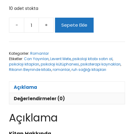
10 adet stokta
-
+
Sepete Ekle
Rikanın
Beyninde
adet
Kategoriler:
Romanlar
Etiketler:
Can Yayınları
,
Levent Mete
,
psikoloji kitabı satın al
,
psikoloji kitapları
,
psikoloji kütüphanesi
,
psikoterapi kaynakları
,
Rikanın Beyninde kitabı
,
romanlar
,
ruh sağlığı kitapları
Açıklama
Değerlendirmeler (0)
Açıklama
Kitap Hakkında