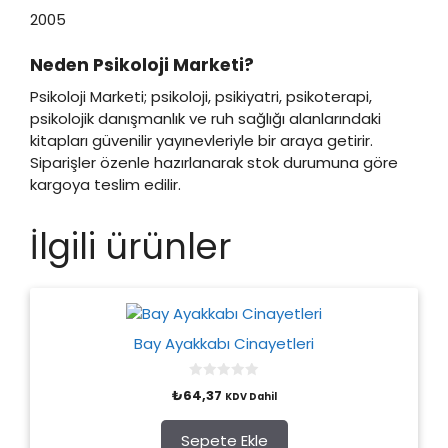
2005
Neden Psikoloji Marketi?
Psikoloji Marketi; psikoloji, psikiyatri, psikoterapi,
psikolojik danışmanlık ve ruh sağlığı alanlarındaki
kitapları güvenilir yayınevleriyle bir araya getirir.
Siparişler özenle hazırlanarak stok durumuna göre
kargoya teslim edilir.
İlgili ürünler
Bay Ayakkabı Cinayetleri
0
₺
64,37
KDV Dahil
o
u
t
o
Sepete Ekle