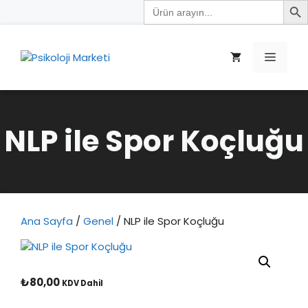
Search
İçeriğe
for:
atla
Menü
NLP ile Spor Koçluğu
Ana Sayfa
/
Genel
/ NLP ile Spor Koçluğu
₺
80,00
KDV Dahil