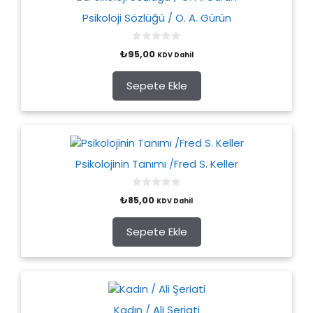
Psikoloji Sözlüğü / O. A. Gürün
0
₺
95,00
KDV Dahil
o
u
t
o
Sepete Ekle
f
5
Psikolojinin Tanımı /Fred S. Keller
0
₺
85,00
KDV Dahil
o
u
t
o
Sepete Ekle
f
5
Kadın / Ali Şeriati