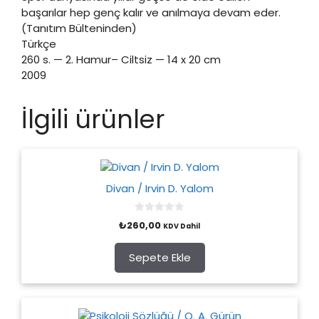
başarılar hep genç kalır ve anılmaya devam eder.
(Tanıtım Bülteninden)
Türkçe
260 s. — 2. Hamur– Ciltsiz — 14 x 20 cm
2009
İlgili ürünler
Divan / Irvin D. Yalom
0
₺
260,00
KDV Dahil
o
u
t
o
Sepete Ekle
f
5