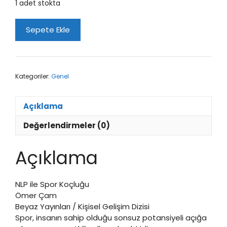
1 adet stokta
NLP
Sepete Ekle
ile
Spor
Koçluğu
adet
Kategoriler:
Genel
Açıklama
Değerlendirmeler (0)
Açıklama
NLP ile Spor Koçluğu
Ömer Çam
Beyaz Yayınları / Kişisel Gelişim Dizisi
Spor, insanın sahip olduğu sonsuz potansiyeli açığa