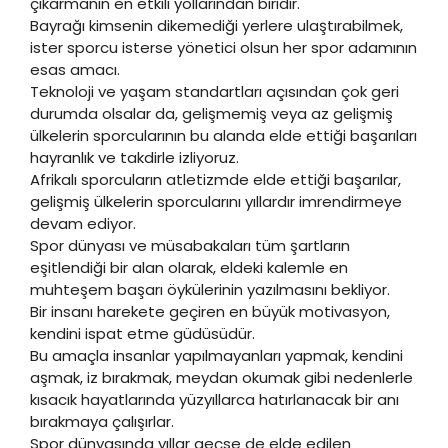
çıkarmanın en etkili yollarından biridir.
Bayrağı kimsenin dikemediği yerlere ulaştırabilmek,
ister sporcu isterse yönetici olsun her spor adamının
esas amacı.
Teknoloji ve yaşam standartları açısından çok geri
durumda olsalar da, gelişmemiş veya az gelişmiş
ülkelerin sporcularının bu alanda elde ettiği başarıları
hayranlık ve takdirle izliyoruz.
Afrikalı sporcuların atletizmde elde ettiği başarılar,
gelişmiş ülkelerin sporcularını yıllardır imrendirmeye
devam ediyor.
Spor dünyası ve müsabakaları tüm şartların
eşitlendiği bir alan olarak, eldeki kalemle en
muhteşem başarı öykülerinin yazılmasını bekliyor.
Bir insanı harekete geçiren en büyük motivasyon,
kendini ispat etme güdüsüdür.
Bu amaçla insanlar yapılmayanları yapmak, kendini
aşmak, iz bırakmak, meydan okumak gibi nedenlerle
kısacık hayatlarında yüzyıllarca hatırlanacak bir anı
bırakmaya çalışırlar.
Spor dünyasında yıllar geçse de elde edilen