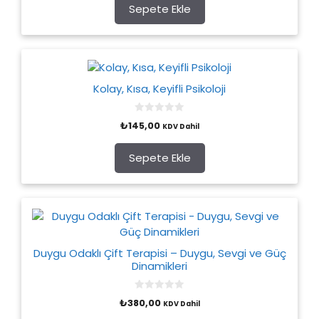
o
Sepete Ekle
f
5
Kolay, Kısa, Keyifli Psikoloji
0
₺
145,00
KDV Dahil
o
u
t
o
Sepete Ekle
f
5
Duygu Odaklı Çift Terapisi – Duygu, Sevgi ve Güç
Dinamikleri
0
₺
380,00
KDV Dahil
o
u