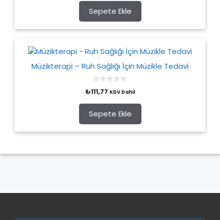
t
o
Sepete Ekle
f
5
Müzikterapi – Ruh Sağlığı İçin Müzikle Tedavi
0
₺
111,77
KDV Dahil
o
u
t
o
Sepete Ekle
f
5