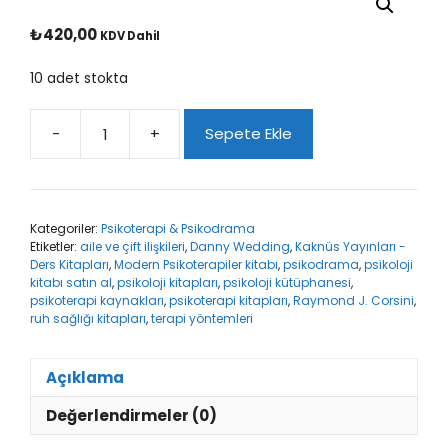
₺
420,00
KDV Dahil
10 adet stokta
-
+
Sepete Ekle
Modern
Psikoterapiler
adet
Kategoriler:
Psikoterapi & Psikodrama
Etiketler:
aile ve çift ilişkileri
,
Danny Wedding
,
Kaknüs Yayınları -
Ders Kitapları
,
Modern Psikoterapiler kitabı
,
psikodrama
,
psikoloji
kitabı satın al
,
psikoloji kitapları
,
psikoloji kütüphanesi
,
psikoterapi kaynakları
,
psikoterapi kitapları
,
Raymond J. Corsini
,
ruh sağlığı kitapları
,
terapi yöntemleri
Açıklama
Değerlendirmeler (0)