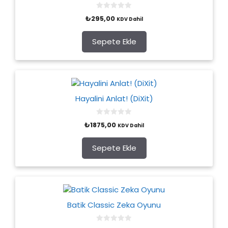
0
₺
295,00
KDV Dahil
o
u
t
o
Sepete Ekle
f
5
Hayalini Anlat! (DiXit)
0
₺
1875,00
KDV Dahil
o
u
t
o
Sepete Ekle
f
5
Batik Classic Zeka Oyunu
0