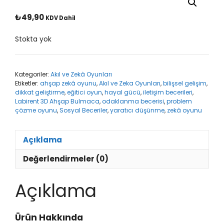
₺
49,90
KDV Dahil
Stokta yok
Kategoriler:
Akıl ve Zekâ Oyunları
Etiketler:
ahşap zekâ oyunu
,
Akıl ve Zeka Oyunları
,
bilişsel gelişim
,
dikkat geliştirme
,
eğitici oyun
,
hayal gücü
,
iletişim becerileri
,
Labirent 3D Ahşap Bulmaca
,
odaklanma becerisi
,
problem
çözme oyunu
,
Sosyal Beceriler
,
yaratıcı düşünme
,
zekâ oyunu
Açıklama
Değerlendirmeler (0)
Açıklama
Ürün Hakkında