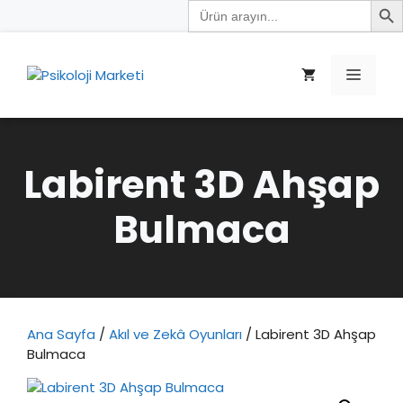
Search
İçeriğe
for:
atla
Menü
Labirent 3D Ahşap
Bulmaca
Ana Sayfa
/
Akıl ve Zekâ Oyunları
/ Labirent 3D Ahşap
Bulmaca