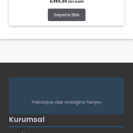
₺
350,00
KDV Dahil
o
u
t
o
Sepete Ekle
f
5
Psikolojiye dair aradığınız herşey
Kurumsal