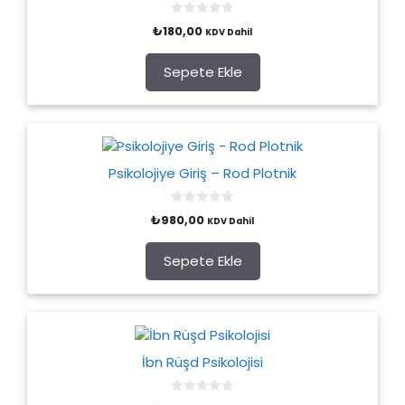
0
₺
180,00
KDV Dahil
o
u
t
o
Sepete Ekle
f
5
Psikolojiye Giriş – Rod Plotnik
0
₺
980,00
KDV Dahil
o
u
t
o
Sepete Ekle
f
5
İbn Rüşd Psikolojisi
0