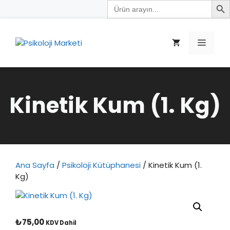
Search
İçeriğe
for:
atla
Menü
Kinetik Kum (1. Kg)
Ana Sayfa
/
Psikoloji Kütüphanesi
/ Kinetik Kum (1.
Kg)
₺
75,00
KDV Dahil