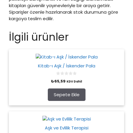
kitapları güvenilir yayınevleriyle bir araya getirir.
Siparişler özenle hazırlanarak stok durumuna göre
kargoya teslim edilir.
İlgili ürünler
Kitab-ı Aşk / İskender Pala
0
₺
65,59
KDV Dahil
o
u
t
o
Sepete Ekle
f
5
Aşk ve Evlilik Terapisi