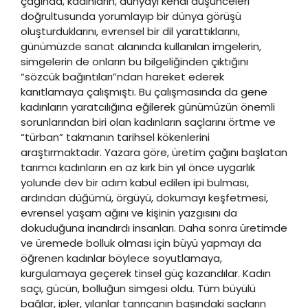
çağında, kadınların, dünyayı kendi düşünceleri
doğrultusunda yorumlayıp bir dünya görüşü
oluşturduklarını, evrensel bir dil yarattıklarını,
günümüzde sanat alanında kullanılan imgelerin,
simgelerin de onların bu bilgeliğinden çıktığını
“sözcük bağıntıları”ndan hareket ederek
kanıtlamaya çalışmıştı. Bu çalışmasında da gene
kadınların yaratcılığına eğilerek günümüzün önemli
sorunlarından biri olan kadınların saçlarını örtme ve
“türban” takmanın tarihsel kökenlerini
araştırmaktadır. Yazara göre, üretim çağını başlatan
tarımcı kadınların en az kırk bin yıl önce uygarlık
yolunde dev bir adım kabul edilen ipi bulması,
ardından düğümü, örgüyü, dokumayı keşfetmesi,
evrensel yaşam ağını ve kişinin yazgısını da
dokuduğuna inandırdı insanları. Daha sonra üretimde
ve üremede bolluk olması için büyü yapmayı da
öğrenen kadınlar böylece soyutlamaya,
kurgulamaya geçerek tinsel güç kazandılar. Kadın
saçı, gücün, bolluğun simgesi oldu. Tüm büyülü
bağlar, ipler, yılanlar tanrıçanın başındaki saçların