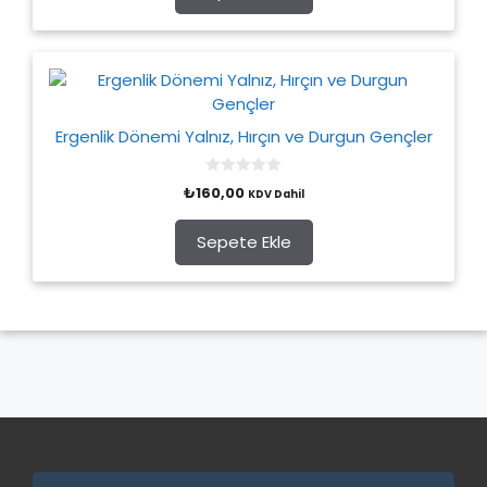
5
Ergenlik Dönemi Yalnız, Hırçın ve Durgun Gençler
0
₺
160,00
KDV Dahil
o
u
t
o
Sepete Ekle
f
5