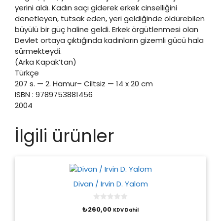
yerini aldı. Kadın saçı giderek erkek cinselliğini
denetleyen, tutsak eden, yeri geldiğinde öldürebilen
büyülü bir güç haline geldi. Erkek örgütlenmesi olan
Devlet ortaya çıktığında kadınların gizemli gücü hala
sürmekteydi.
(Arka Kapak’tan)
Türkçe
207 s. — 2. Hamur– Ciltsiz — 14 x 20 cm
ISBN : 9789753881456
2004
İlgili ürünler
Divan / Irvin D. Yalom
0
₺
260,00
KDV Dahil
o
u