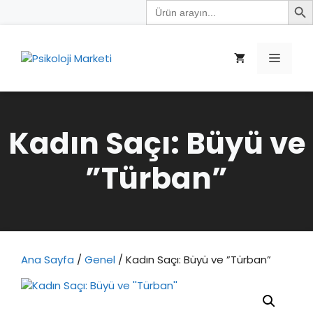
Search
İçeriğe
for:
atla
Menü
Kadın Saçı: Büyü ve
”Türban”
Ana Sayfa
/
Genel
/ Kadın Saçı: Büyü ve ”Türban”