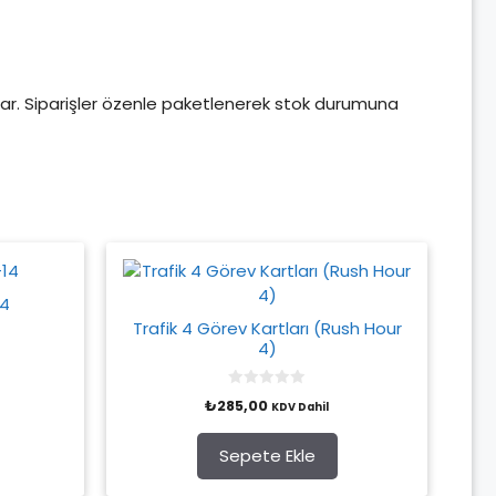
açlar. Siparişler özenle paketlenerek stok durumuna
14
Trafik 4 Görev Kartları (Rush Hour
4)
0
₺
285,00
KDV Dahil
o
u
t
o
Sepete Ekle
f
5