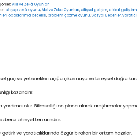
oriler:
Akıl ve Zekâ Oyunları
ler:
ahşap zekâ oyunu
,
Akıl ve Zeka Oyunları
,
bilişsel gelişim
,
dikkat geliştir
ileri
,
odaklanma becerisi
,
problem çözme oyunu
,
Sosyal Beceriler
,
yaratıc
ysel güç ve yetenekleri açığa çıkarmaya ve bireysel doğru kara
lığı kazandırır.
a yardımcı olur. Bilimselliği ön plana alarak araştırmalar yapm
zberci zihniyetten arındırır.
e getirir ve yaratıcılıklarında özgür bırakan bir ortam hazırlar.