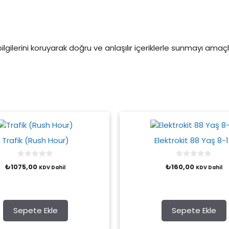
 bilgilerini koruyarak doğru ve anlaşılır içeriklerle sunmayı am
Trafik (Rush Hour)
Elektrokit 88 Yaş 8-
0
0
₺
1075,00
₺
160,00
KDV Dahil
KDV Dahil
o
o
u
u
t
t
o
o
f
f
5
5
Sepete Ekle
Sepete Ekle