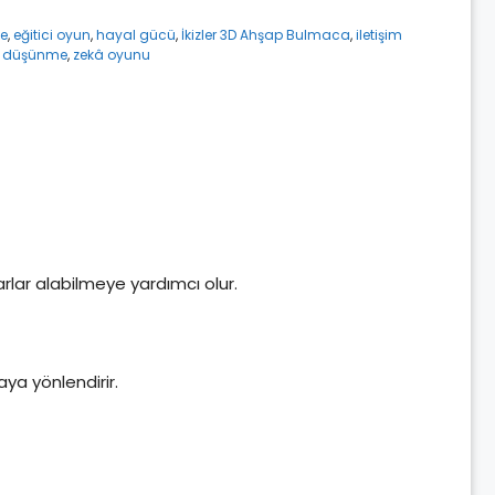
me
,
eğitici oyun
,
hayal gücü
,
İkizler 3D Ahşap Bulmaca
,
iletişim
ı düşünme
,
zekâ oyunu
rlar alabilmeye yardımcı olur.
aya yönlendirir.