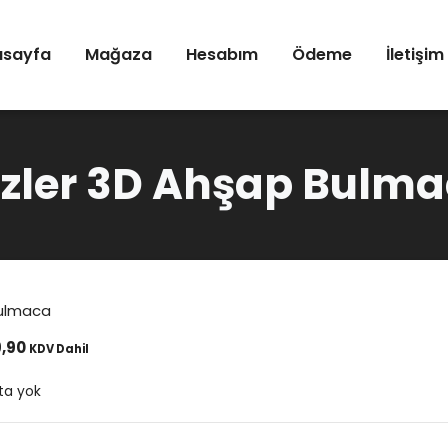
asayfa
Mağaza
Hesabım
Ödeme
İletişim
izler 3D Ahşap Bulm
Bulmaca
,90
KDV Dahil
ta yok