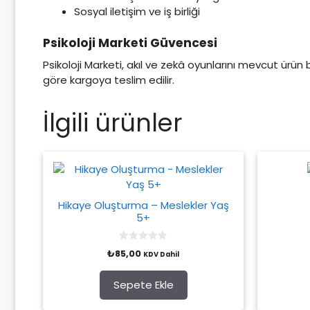
Sosyal iletişim ve iş birliği
Psikoloji Marketi Güvencesi
Psikoloji Marketi, akıl ve zekâ oyunlarını mevcut ürün
göre kargoya teslim edilir.
İlgili ürünler
Hikaye Oluşturma – Meslekler Yaş
5+
0
₺
85,00
KDV Dahil
o
u
t
o
Sepete Ekle
f
5