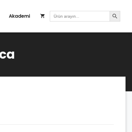
Search Button
Search
Akademi
for:
aca