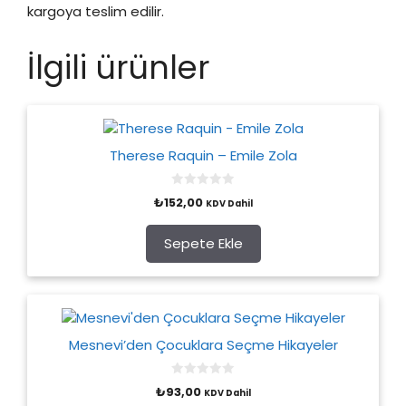
kargoya teslim edilir.
İlgili ürünler
Therese Raquin – Emile Zola
0
₺
152,00
KDV Dahil
o
u
t
o
Sepete Ekle
f
5
Mesnevi’den Çocuklara Seçme Hikayeler
0
₺
93,00
KDV Dahil
o