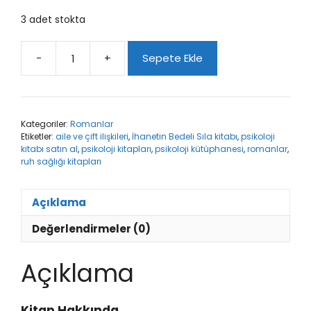
3 adet stokta
-
+
Sepete Ekle
İhanetin
Bedeli
Sıla
adet
Kategoriler:
Romanlar
Etiketler:
aile ve çift ilişkileri
,
İhanetin Bedeli Sıla kitabı
,
psikoloji
kitabı satın al
,
psikoloji kitapları
,
psikoloji kütüphanesi
,
romanlar
,
ruh sağlığı kitapları
Açıklama
Değerlendirmeler (0)
Açıklama
Kitap Hakkında