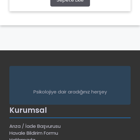
f
5
Psikolojiye dair aradığınız herşey
Kurumsal
Arıza / İade Başvurusu
Havale Bildirim Formu
Hakkımızda