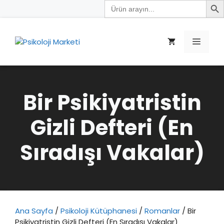
Search
İçeriğe
for:
atla
Menü
Bir Psikiyatristin
Gizli Defteri (En
Sıradışı Vakalar)
Ana Sayfa
/
Psikoloji Kütüphanesi
/
Romanlar
/ Bir
Psikiyatristin Gizli Defteri (En Sıradışı Vakalar)