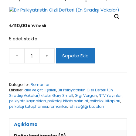
₺
110,00
KDV Dahil
5 adet stokta
-
+
Sepete Ekle
Bir
Psikiyatristin
Gizli
Defteri
Kategoriler:
Romanlar
(En
Etiketler:
aile ve çift ilişkileri
,
Bir Psikiyatristin Gizli Defteri (En
Sıradışı
Sıradışı Vakalar) kitabı
,
Gary Small
,
Gigi Vorgan
,
NTV Yayınları
,
Vakalar)
psikiyatri kaynakları
,
psikoloji kitabı satın al
,
psikoloji kitapları
,
adet
psikoloji kütüphanesi
,
romanlar
,
ruh sağlığı kitapları
Açıklama
Değerlendirmeler (0)