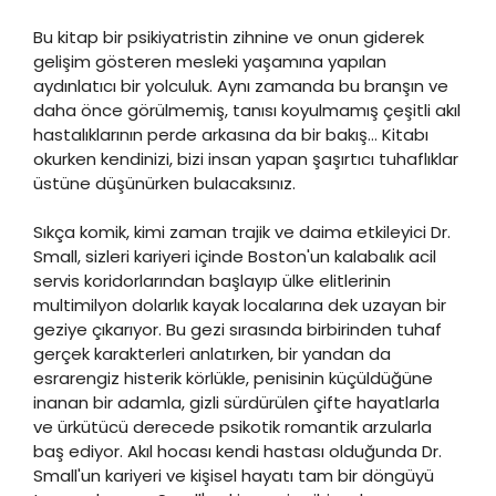
Bu kitap bir psikiyatristin zihnine ve onun giderek
gelişim gösteren mesleki yaşamına yapılan
aydınlatıcı bir yolculuk. Aynı zamanda bu branşın ve
daha önce görülmemiş, tanısı koyulmamış çeşitli akıl
hastalıklarının perde arkasına da bir bakış… Kitabı
okurken kendinizi, bizi insan yapan şaşırtıcı tuhaflıklar
üstüne düşünürken bulacaksınız.
Sıkça komik, kimi zaman trajik ve daima etkileyici Dr.
Small, sizleri kariyeri içinde Boston'un kalabalık acil
servis koridorlarından başlayıp ülke elitlerinin
multimilyon dolarlık kayak localarına dek uzayan bir
geziye çıkarıyor. Bu gezi sırasında birbirinden tuhaf
gerçek karakterleri anlatırken, bir yandan da
esrarengiz histerik körlükle, penisinin küçüldüğüne
inanan bir adamla, gizli sürdürülen çifte hayatlarla
ve ürkütücü derecede psikotik romantik arzularla
baş ediyor. Akıl hocası kendi hastası olduğunda Dr.
Small'un kariyeri ve kişisel hayatı tam bir döngüyü