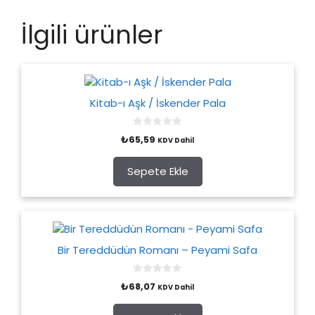
İlgili ürünler
Kitab-ı Aşk / İskender Pala
0
₺
65,59
KDV Dahil
o
u
t
o
Sepete Ekle
f
5
Bir Tereddüdün Romanı – Peyami Safa
0
₺
68,07
KDV Dahil
o
u
t