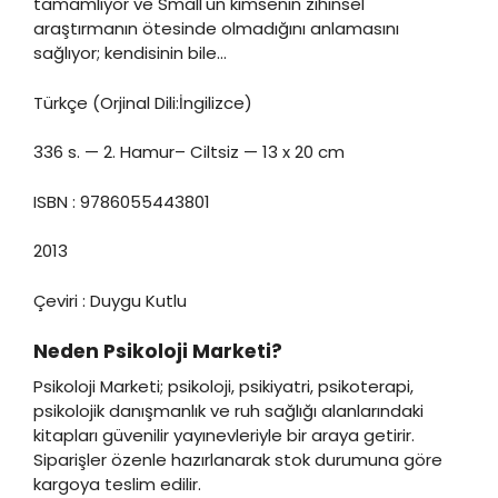
tamamlıyor ve Small'un kimsenin zihinsel
araştırmanın ötesinde olmadığını anlamasını
sağlıyor; kendisinin bile…
Türkçe (Orjinal Dili:İngilizce)
336 s. — 2. Hamur– Ciltsiz — 13 x 20 cm
ISBN : 9786055443801
2013
Çeviri : Duygu Kutlu
Neden Psikoloji Marketi?
Psikoloji Marketi; psikoloji, psikiyatri, psikoterapi,
psikolojik danışmanlık ve ruh sağlığı alanlarındaki
kitapları güvenilir yayınevleriyle bir araya getirir.
Siparişler özenle hazırlanarak stok durumuna göre
kargoya teslim edilir.