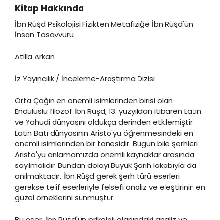
Kitap Hakkında
İbn Rüşd Psikolojisi Fizikten Metafiziğe İbn Rüşd'ün
İnsan Tasavvuru
Atilla Arkan
İz Yayıncılık / İnceleme-Araştırma Dizisi
Orta Çağın en önemli isimlerinden birisi olan
Endülüslü filozof İbn Rüşd, 13. yüzyıldan itibaren Latin
ve Yahudi dünyasını oldukça derinden etkilemiştir.
Latin Batı dünyasının Aristo'yu öğrenmesindeki en
önemli isimlerinden bir tanesidir. Bugün bile şerhleri
Aristo'yu anlamamızda önemli kaynaklar arasında
sayılmalıdır. Bundan dolayı Büyük Şarih lakabıyla da
anılmaktadır. İbn Rüşd gerek şerh türü eserleri
gerekse telif eserleriyle felsefi analiz ve eleştirinin en
güzel örneklerini sunmuştur.
Bu eser, İbn Rüşd'ün prikoloji alanındaki analiz ve