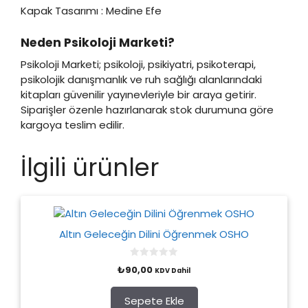
Kapak Tasarımı : Medine Efe
Neden Psikoloji Marketi?
Psikoloji Marketi; psikoloji, psikiyatri, psikoterapi,
psikolojik danışmanlık ve ruh sağlığı alanlarındaki
kitapları güvenilir yayınevleriyle bir araya getirir.
Siparişler özenle hazırlanarak stok durumuna göre
kargoya teslim edilir.
İlgili ürünler
Altın Geleceğin Dilini Öğrenmek OSHO
0
₺
90,00
KDV Dahil
o
u
t
o
Sepete Ekle
f