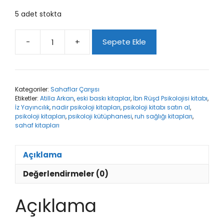
5 adet stokta
-
+
Sepete Ekle
İbn
Rüşd
Psikolojisi
adet
Kategoriler:
Sahaflar Çarşısı
Etiketler:
Atilla Arkan
,
eski baskı kitaplar
,
İbn Rüşd Psikolojisi kitabı
,
İz Yayıncılık
,
nadir psikoloji kitapları
,
psikoloji kitabı satın al
,
psikoloji kitapları
,
psikoloji kütüphanesi
,
ruh sağlığı kitapları
,
sahaf kitapları
Açıklama
Değerlendirmeler (0)
Açıklama