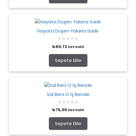
5
Hayata Düşen Yalana Sarılır
0
₺
60,72
KDV Dahil
o
u
t
o
Sepete Ekle
f
5
Sal Beni O İş Bende
0
₺
75,00
KDV Dahil
o
u
t
o
Sepete Ekle
f
5