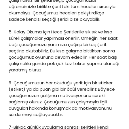
çalışmalıyız. Bir şeridi seçip çocuğumuzla/
öğrencimizle birlikte şeritteki tüm heceleri sırasıyla
okumalıyız. Çocuğumuz heceleri pekiştirdikçe
sadece kendisi seçtiği şeridi bize okuyabilir.
5-Kolay Okuma İçin Hece Şeritleriile sık sık ve kısa
süreli çalışmalar yapılması önerilir. Örneğin; her saat
başı çocuğumuzu yanımıza çağırıp birkaç şerit
seçtirip okutabiliriz. Bu kısa çalışma bittikten sonra
çocuğumuz oyununa devam edebilir. Her saat başı
çalışmakla günde pek çok kez tekrar yapma olanağı
yaratmış oluruz .
6-Çocuğumuzun her okuduğu şerit için bir sticker
(etiket) ya da puan gibi bir ödül verebiliriz Böylece
çocuğumuzun çalışma motivasyonunu sürekli
sağlamış oluruz. Çocuğumuzun çalışmayla ilgili
duyguları hakkında konuşmak da motivasyonunu
sürdürmeyi sağlayacaktır.
7-Birkaç günlük uygulama sonrası şeritleri kendi