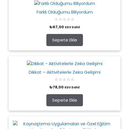
Farklı Olduğumu Biliyordum
0
₺
67,00
KDV Dahil
o
u
t
o
Sepete Ekle
f
5
Dikkat – Aktivitelerle Zeka Gelişimi
0
₺
78,00
KDV Dahil
o
u
t
o
Sepete Ekle
f
5