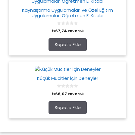
Kaynaştırma Uygulamaları ve Özel Eğitim
Uygulamaları Öğretmen El Kitabı
0
₺
67,74
KDV Dahil
o
u
t
o
Sepete Ekle
f
5
Küçük Mucitler İçin Deneyler
0
₺
66,07
KDV Dahil
o
u
t
o
Sepete Ekle
f
5