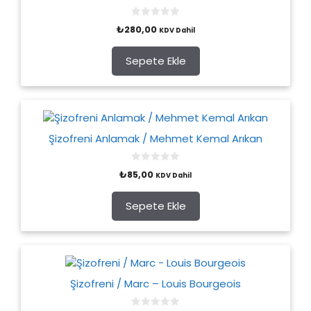
0
₺
280,00
KDV Dahil
o
u
t
o
Sepete Ekle
f
5
Şizofreni Anlamak / Mehmet Kemal Arıkan
0
₺
85,00
KDV Dahil
o
u
t
o
Sepete Ekle
f
5
Şizofreni / Marc – Louis Bourgeois