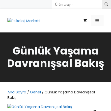
Search
İçeriğe
for:
atla
Menü
Günlük Yaşama
Davranışsal Bakış
Ana Sayfa
/
Genel
/ Günlük Yaşama Davranışsal
Bakış