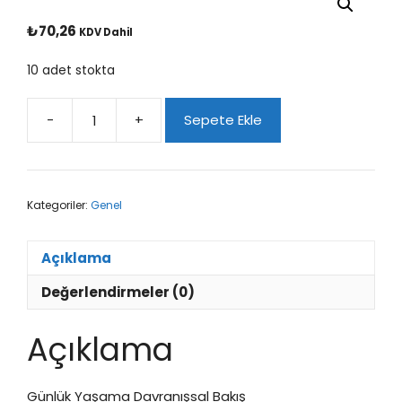
₺
70,26
KDV Dahil
10 adet stokta
-
+
Sepete Ekle
Günlük
Yaşama
Davranışsal
Bakış
Kategoriler:
Genel
adet
Açıklama
Değerlendirmeler (0)
Açıklama
Günlük Yaşama Davranışsal Bakış