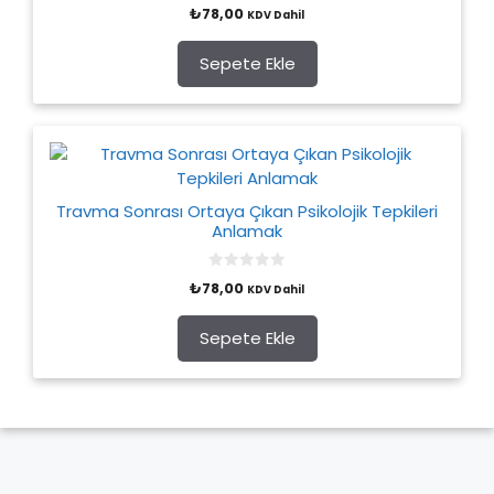
0
₺
78,00
KDV Dahil
o
u
t
o
Sepete Ekle
f
5
Travma Sonrası Ortaya Çıkan Psikolojik Tepkileri
Anlamak
0
₺
78,00
KDV Dahil
o
u
t
o
Sepete Ekle
f
5