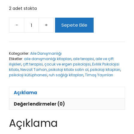
2 adet stokta
-
+
Sepete Ekle
Evlilik
Psikolojisi
adet
Kategoriler:
Aile Danışmanlığı
Etiketler:
aile danışmanlığı kitapları
,
aile terapisi
,
aile ve çift
ilişkileri
,
çift terapisi
,
çocuk ve ergen psikolojisi
,
Evlilik Psikolojisi
kitabı
,
Nevzat Tarhan
,
psikoloji kitabı satın al
,
psikoloji kitapları
,
psikoloji kütüphanesi
,
ruh sağlığı kitapları
,
Timaş Yayınları
Açıklama
Değerlendirmeler (0)
Açıklama