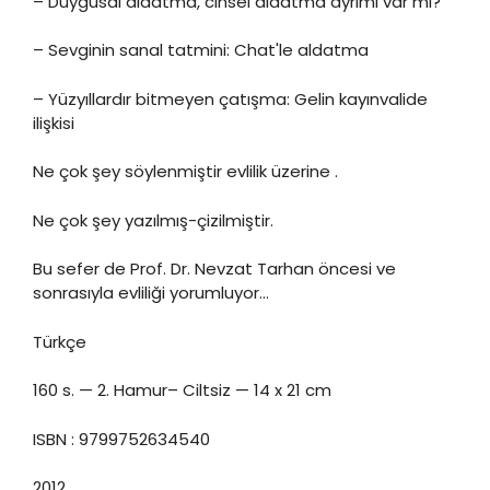
– Duygusal aldatma, cinsel aldatma ayrımı var mı?
– Sevginin sanal tatmini: Chat'le aldatma
– Yüzyıllardır bitmeyen çatışma: Gelin kayınvalide
ilişkisi
Ne çok şey söylenmiştir evlilik üzerine .
Ne çok şey yazılmış-çizilmiştir.
Bu sefer de Prof. Dr. Nevzat Tarhan öncesi ve
sonrasıyla evliliği yorumluyor…
Türkçe
160 s. — 2. Hamur– Ciltsiz — 14 x 21 cm
ISBN : 9799752634540
2012