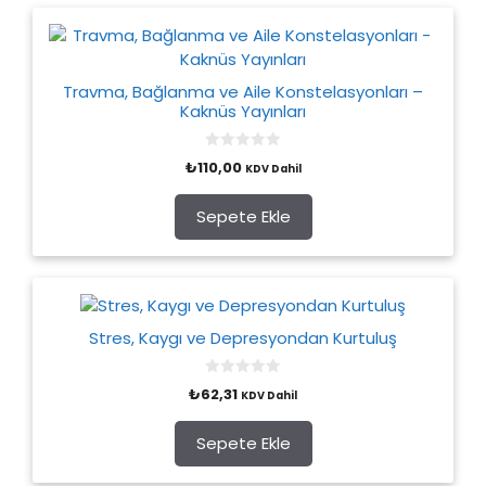
Travma, Bağlanma ve Aile Konstelasyonları –
Kaknüs Yayınları
0
₺
110,00
KDV Dahil
o
u
t
o
Sepete Ekle
f
5
Stres, Kaygı ve Depresyondan Kurtuluş
0
₺
62,31
KDV Dahil
o
u
t
o
Sepete Ekle
f
5