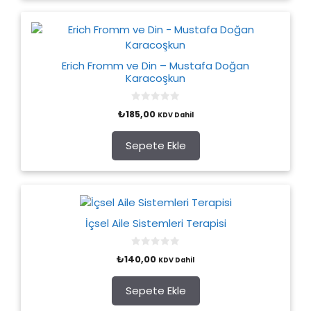
Erich Fromm ve Din – Mustafa Doğan
Karacoşkun
0
₺
185,00
KDV Dahil
o
u
t
o
Sepete Ekle
f
5
İçsel Aile Sistemleri Terapisi
0
₺
140,00
KDV Dahil
o
u
t
o
Sepete Ekle
f
5