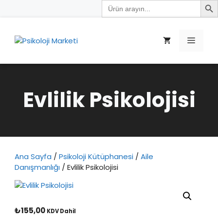
Search
İçeriğe
for:
atla
Menü
Evlilik Psikolojisi
Ana Sayfa
/
Psikoloji Kütüphanesi
/
Aile
Danışmanlığı
/ Evlilik Psikolojisi
₺
155,00
KDV Dahil