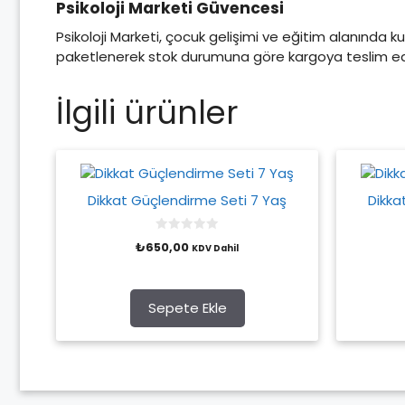
Psikoloji Marketi Güvencesi
Psikoloji Marketi, çocuk gelişimi ve eğitim alanında kul
paketlenerek stok durumuna göre kargoya teslim edil
İlgili ürünler
Dikkat Güçlendirme Seti 7 Yaş
Dikka
0
₺
650,00
KDV Dahil
o
u
t
o
f
Sepete Ekle
5