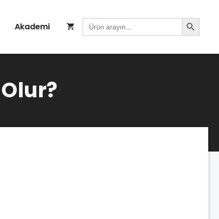
Search Button
Search
Akademi
for:
Olur?