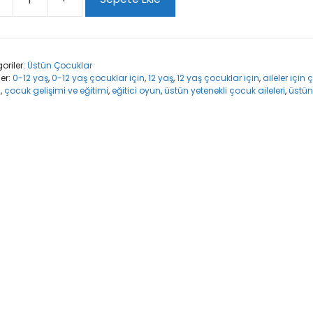
uğum
l
a
oriler:
Üstün Çocuklar
?
ler:
0-12 yaş
,
0-12 yaş çocuklar için
,
12 yaş
,
12 yaş çocuklar için
,
aileler için
t
ı
,
çocuk gelişimi ve eğitimi
,
eğitici oyun
,
üstün yetenekli çocuk aileleri
,
üstün