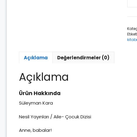
Çoc
Nası
Dah
Zeki
Kateg
Olur
Etiket
ade
kitab
Açıklama
Değerlendirmeler (0)
Açıklama
Ürün Hakkında
Süleyman Kara
Nesil Yayınları / Aile- Çocuk Dizisi
Anne, babalar!