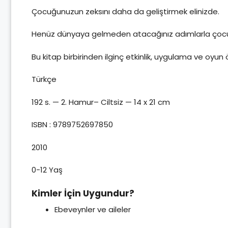
Çocuğunuzun zeksını daha da geliştirmek elinizde.
Henüz dünyaya gelmeden atacağınız adımlarla çocuğunu
Bu kitap birbirinden ilginç etkinlik, uygulama ve oyun
Türkçe
192 s. — 2. Hamur– Ciltsiz — 14 x 21 cm
ISBN : 9789752697850
2010
0-12 Yaş
Kimler İçin Uygundur?
Ebeveynler ve aileler