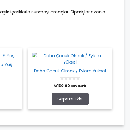
aşılır içeriklerle sunmayı amaçlar. Siparişler özenle
 5 Yaş
Deha Çocuk Olmak / Eylem Yüksel
0
₺
150,00
KDV Dahil
o
u
t
o
Sepete Ekle
f
5