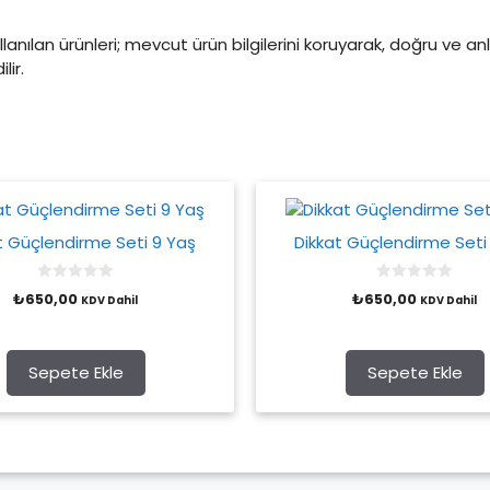
lanılan ürünleri; mevcut ürün bilgilerini koruyarak, doğru ve anl
ir.
t Güçlendirme Seti 9 Yaş
Dikkat Güçlendirme Seti
0
0
₺
650,00
₺
650,00
KDV Dahil
KDV Dahil
o
o
u
u
t
t
o
o
f
f
Sepete Ekle
Sepete Ekle
5
5