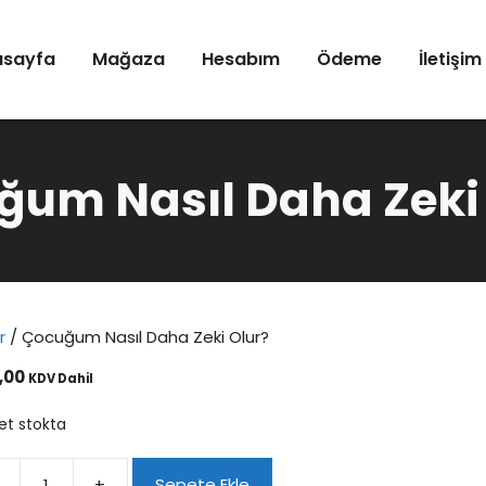
asayfa
Mağaza
Hesabım
Ödeme
İletişim
ğum Nasıl Daha Zeki 
r
/ Çocuğum Nasıl Daha Zeki Olur?
,00
KDV Dahil
et stokta
+
Sepete Ekle