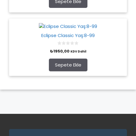
o
Sepete Ekle
f
5
Eclipse Classic Yaş:8-99
0
₺
1950,00
KDV Dahil
o
u
t
o
Sepete Ekle
f
5