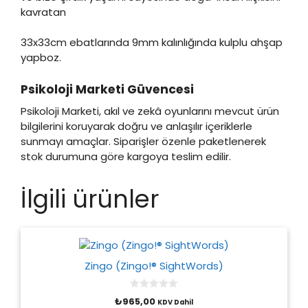
kavratan
33x33cm ebatlarında 9mm kalınlığında kulplu ahşap
yapboz.
Psikoloji Marketi Güvencesi
Psikoloji Marketi, akıl ve zekâ oyunlarını mevcut ürün
bilgilerini koruyarak doğru ve anlaşılır içeriklerle
sunmayı amaçlar. Siparişler özenle paketlenerek
stok durumuna göre kargoya teslim edilir.
İlgili ürünler
Zingo (Zingo!® SightWords)
0
₺
965,00
KDV Dahil
o