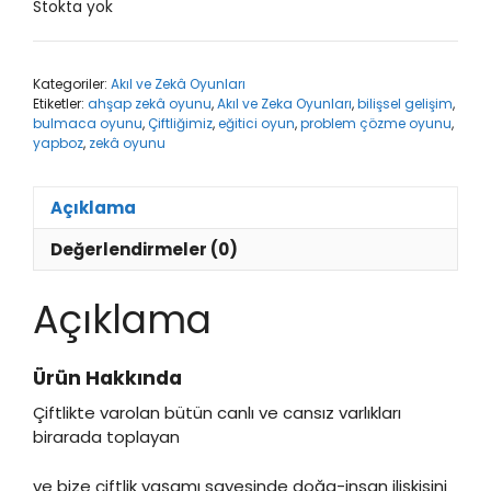
Stokta yok
Kategoriler:
Akıl ve Zekâ Oyunları
Etiketler:
ahşap zekâ oyunu
,
Akıl ve Zeka Oyunları
,
bilişsel gelişim
,
bulmaca oyunu
,
Çiftliğimiz
,
eğitici oyun
,
problem çözme oyunu
,
yapboz
,
zekâ oyunu
Açıklama
Değerlendirmeler (0)
Açıklama
Ürün Hakkında
Çiftlikte varolan bütün canlı ve cansız varlıkları
birarada toplayan
ve bize çiftlik yaşamı sayesinde doğa-insan ilişkisini