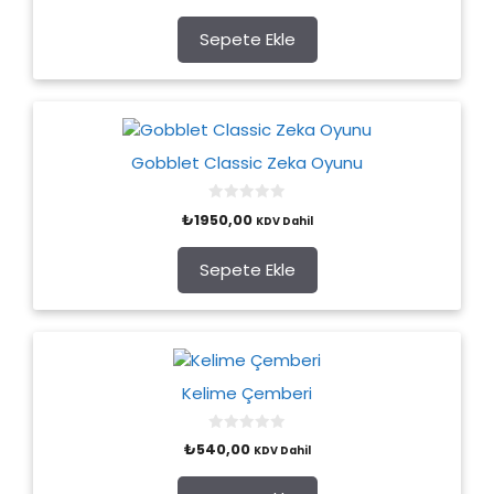
u
t
o
Sepete Ekle
f
5
Gobblet Classic Zeka Oyunu
0
₺
1950,00
KDV Dahil
o
u
t
o
Sepete Ekle
f
5
Kelime Çemberi
0
₺
540,00
KDV Dahil
o
u
t