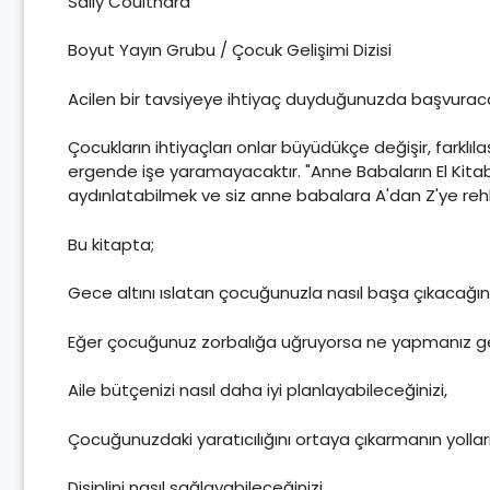
Sally Coulthard
Boyut Yayın Grubu / Çocuk Gelişimi Dizisi
Acilen bir tavsiyeye ihtiyaç duyduğunuzda başvuracağ
Çocukların ihtiyaçları onlar büyüdükçe değişir, farklıla
ergende işe yaramayacaktır. "Anne Babaların El Kitabı
aydınlatabilmek ve siz anne babalara A'dan Z'ye reh
Bu kitapta;
Gece altını ıslatan çocuğunuzla nasıl başa çıkacağını
Eğer çocuğunuz zorbalığa uğruyorsa ne yapmanız ger
Aile bütçenizi nasıl daha iyi planlayabileceğinizi,
Çocuğunuzdaki yaratıcılığını ortaya çıkarmanın yolları
Disiplini nasıl sağlayabileceğinizi,