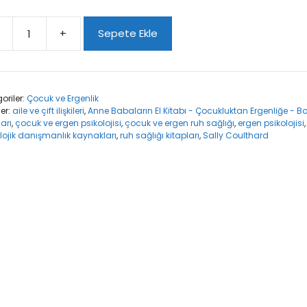
+
Sepete Ekle
e
ların
bı
oriler:
Çocuk ve Ergenlik
ler:
aile ve çift ilişkileri
,
Anne Babaların El Kitabı - Çocukluktan Ergenliğe - B
kluktan
ları
,
çocuk ve ergen psikolojisi
,
çocuk ve ergen ruh sağlığı
,
ergen psikolojisi
nliğe
lojik danışmanlık kaynakları
,
ruh sağlığı kitapları
,
Sally Coulthard
ut
n
bu
t