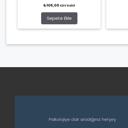
0
₺
105,00
KDV Dahil
o
u
t
o
Sepete Ekle
f
5
Psikolojiye dair aradığınız herşey