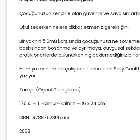
Çocuğunuzun kendine olan güvenini ve saygısını artı
Okul seçerken nelere dikkat etmeniz gerektiğini,
Bir yakının ölümü karşısında çocuğunuza ne söylemen
baskısından boşanma ve ayrılmaya, duygusal zekdan ilk
pratik önerilerde bulunurken hiç beklemediğiniz bir and
Hem yazar hem de çalışan bir anne olan Sally Coultha
yazıyor.
Türkçe (Orjinal Dili:İngilizce)
176 s. — 1. Hamur– Ciltsiz — 16 x 24 cm
ISBN : 9789752305793
2008