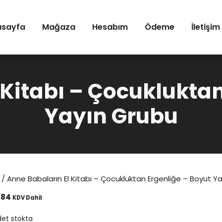
asayfa
Mağaza
Hesabım
Ödeme
İletişim
 Kitabı – Çocukluktan
Yayın Grubu
/ Anne Babaların El Kitabı – Çocukluktan Ergenliğe – Boyut Y
,84
KDV Dahil
det stokta