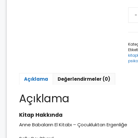
-
Ann
Baba
El
Kita
Kateg
-
Etiket
Çocu
kitap
Erge
psiko
-
Boy
Açıklama
Değerlendirmeler (0)
Yayı
Gru
ade
Açıklama
Kitap Hakkında
Anne Babaların El Kitabı – Çocukluktan Ergenliğe