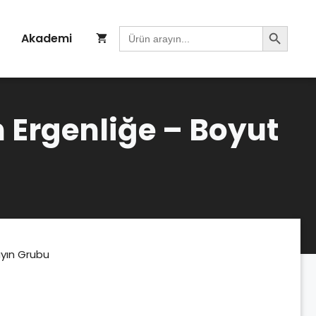
Search Button
Search
Akademi
for:
 Ergenliğe – Boyut
ayın Grubu