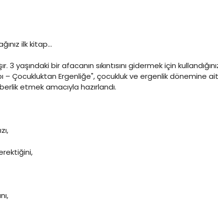
ınız ilk kitap…
şır. 3 yaşındaki bir afacanın sıkıntısını gidermek için kullandığ
 – Çocukluktan Ergenliğe", çocukluk ve ergenlik dönemine ait f
berlik etmek amacıyla hazırlandı.
zı,
ektiğini,
nı,