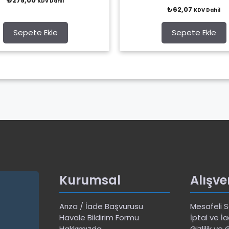
₺
275,00
KDV Dahil
o
0
₺
62,07
u
KDV Dahil
o
t
u
o
t
f
o
Sepete Ekle
Sepete Ekle
5
f
5
Kurumsal
Alışve
Arıza / İade Başvurusu
Mesafeli 
Havale Bildirim Formu
İptal ve İa
Hakkımızda
Gizlilik ve