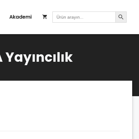
Search Button
Search
Akademi
for:
 Yayıncılık