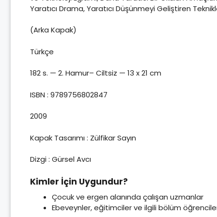
Yaratıcı Drama, Yaratıcı Düşünmeyi Geliştiren Teknikle
(Arka Kapak)
Türkçe
182 s. — 2. Hamur– Ciltsiz — 13 x 21 cm
ISBN : 9789756802847
2009
Kapak Tasarımı : Zülfikar Sayın
Dizgi : Gürsel Avcı
Kimler İçin Uygundur?
Çocuk ve ergen alanında çalışan uzmanlar
Ebeveynler, eğitimciler ve ilgili bölüm öğrencile