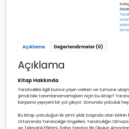
Kateg
Etiket
Yarat
insan
psiko
tümün
Açıklama
Değerlendirmeler (0)
Açıklama
Kitap Hakkında
Yaratıcılıkla ilgili bunca yayın varken ve tümüne ulaşm
şimdi bile tanımlanamamışken niçin bu kitap? Yaratıc
karşısına yepyeni bir yol çıkıyor. Sonunda yolculuk he
Bu kitap yolculuğun iki yirmi yıldır başında olan birin
Ortamında Yaratıcılığın Engelleri, Yaratıcılığın Olmazsa 
ve Teknoloji Eğitimi, Daha Yaratıcı Bir Okulun Amaçları