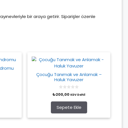
yayınevleriyle bir araya getirir. Siparişler özenle
ndromu
Çocuğu Tanımak ve Anlamak –
Haluk Yavuzer
0
₺
200,00
KDV Dahil
o
u
t
o
Sepete Ekle
f
5