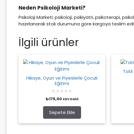
Neden Psikoloji Marketi?
Psikoloji Marketi; psikoloji, psikiyatri, psikoterapi, psi
hazırlanarak stok durumuna göre kargoya teslim edili
İlgili ürünler
Tatil
Hikaye, Oyun ve Piyeslerle Çocuk
Eğitimi
0
₺
175,00
KDV Dahil
o
u
t
o
Sepete Ekle
f
5