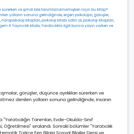
rı sürerken ve şimdi bile tanımlanamamışken niçin bu kitap?
nilen yolların sonuna gelindiğinde
,
ergen psikolojisi
,
görüşler
,
,
nöropsikoloji kitapları
,
psikoloji kitabı satın al
,
psikoloji kitapları
,
gem A Yayıncılık kitabı
,
Yaratıcılıkla ilgili bunca yayın varken ve
tışmalar, görüşler, düşünce ayrılıkları sürerken ve
itmez denilen yolların sonuna gelindiğinde, insanın
a "Yaratıcılığın Tanımları, Evde-Okulda-Sınıf
si, Öğretilmesi" sıralandı. Sonraki bölümler "Yaratıcılık
tematik Türkçe Fen Bilgisi Sosyal Bilgiler Dersi ve