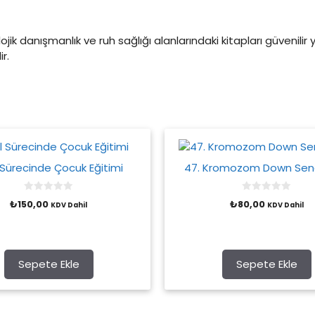
kolojik danışmanlık ve ruh sağlığı alanlarındaki kitapları güvenilir 
r.
 Sürecinde Çocuk Eğitimi
47. Kromozom Down Se
0
0
₺
150,00
₺
80,00
KDV Dahil
KDV Dahil
o
o
u
u
t
t
o
o
f
f
5
5
Sepete Ekle
Sepete Ekle