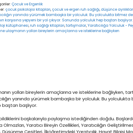
oriler:
Çocuk ve Ergenlik
ler:
çocuk psikolojisi kitapları
,
çocuk ve ergen ruh sağlığı
,
düşünce ayrılıkla
ıcılığın yanında yürümek bambaşka bir yolculuk. Bu yolculukta bitmez de
ın karşısına yepyeni bir yol çıkıyor. Sonunda yolculuk hep baştan başlıyor.
loji kütüphanesi
,
ruh sağlığı kitapları
,
tartışmalar
,
Yaratıcılığa Yolculuk - Pe
e ulaşmanın yolları bireylerin amaçlarına ve isteklerine bağlıyken
anın yolları bireylerin amaçlarına ve isteklerine bağlıyken, tar
ılığın yanında yürümek bambaşka bir yolculuk. Bu yolculukta b
p baştan başlıyor.
in bildiklerini başkalarıyla paylaşma istediğinden doğdu. Başlard
Olmazları, Yaratıcı Bireyin Özellikleri, Yaratıcılığın Geliştirilme
, Düşünme Çeşitleri, İlköğretimdeki Yaratıcılık, Hayat Bilgisi Ma