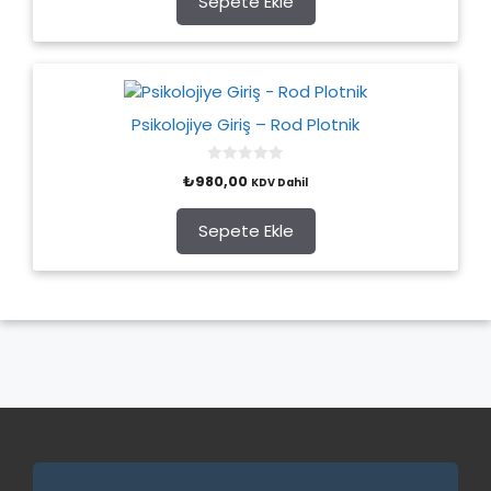
Sepete Ekle
f
5
Psikolojiye Giriş – Rod Plotnik
0
₺
980,00
KDV Dahil
o
u
t
o
Sepete Ekle
f
5