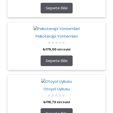
u
t
o
Sepete Ekle
f
5
Psikoterapi Yöntemleri
0
₺
175,00
KDV Dahil
o
u
t
o
Sepete Ekle
f
5
Otoyol Uykusu
0
₺
116,72
KDV Dahil
o
u
t
o