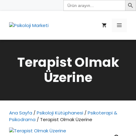
Search
İçeriğe
for:
atla
Menü
Terapist Olmak
Üzerine
Ana Sayfa
/
Psikoloji Kütüphanesi
/
Psikoterapi &
Psikodrama
/ Terapist Olmak Üzerine