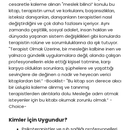
cesaretle kaleme alınan "meslek bilinci” konulu bu
kitap, terapistin umut ve korkularını, başarısızlıkları,
isteksiz danışanları, danışanların terapistleri nasıl
değiştirdiğini ve çok daha fazlasını içeriyor. Aynı
zamanda çeşitlilik, sosyal adalet, insan hakları ve
dünyada yaşanan sistem değişiklikleri gibi konularda
terapistin rolüne ve sorumluluklarına da ışık tutuyor.
"Terapist Olmak Üzerine, bir mesleğin kalbine inen ve
yalnızca gündelik uygulamalara değil, alanda çalışan
profesyonellerin elde ettiği kişisel tatmine, karşı
karşıya oldukları sorunlara, şüphelere ve yaşattığı
sevinçlere de değinen o nadir ve heyecan verici
kitaplardan biri.” -Booklist- "Bu kitap son derece akıcı
bir üslupla kaleme alınmış ve tanınmış
terapistlerden alıntılarla dolu. Mesleğe adım atmak
isteyenler için bu kitabı okumak zorunlu olmalı.” -
Choice-
Kimler İçin Uygundur?
Psikoterapistler ve ruh sağlığı profesyonelleri