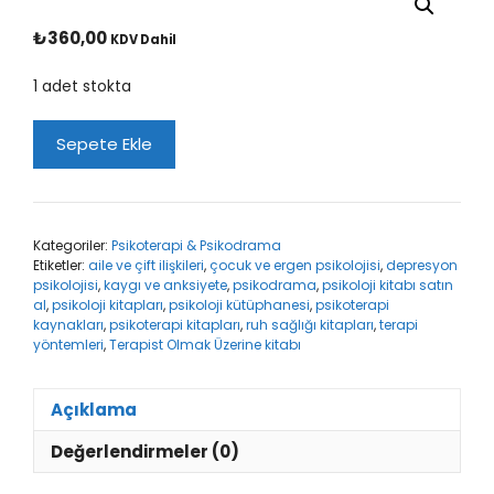
₺
360,00
KDV Dahil
1 adet stokta
Terapist
Sepete Ekle
Olmak
Üzerine
adet
Kategoriler:
Psikoterapi & Psikodrama
Etiketler:
aile ve çift ilişkileri
,
çocuk ve ergen psikolojisi
,
depresyon
psikolojisi
,
kaygı ve anksiyete
,
psikodrama
,
psikoloji kitabı satın
al
,
psikoloji kitapları
,
psikoloji kütüphanesi
,
psikoterapi
kaynakları
,
psikoterapi kitapları
,
ruh sağlığı kitapları
,
terapi
yöntemleri
,
Terapist Olmak Üzerine kitabı
Açıklama
Değerlendirmeler (0)