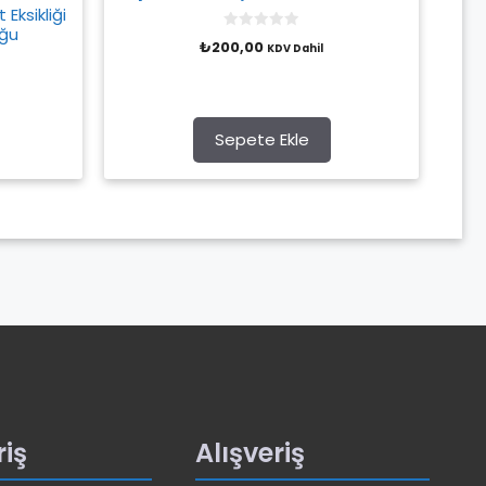
 Eksikliği
uğu
0
₺
200,00
KDV Dahil
o
u
t
o
f
5
Sepete Ekle
riş
Alışveriş