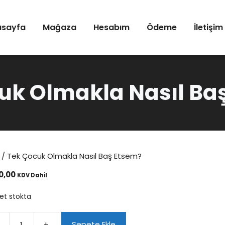
asayfa
Mağaza
Hesabım
Ödeme
İletişim
uk Olmakla Nasıl Ba
/ Tek Çocuk Olmakla Nasıl Baş Etsem?
0,00
KDV Dahil
et stokta
+
Sepete Ekle