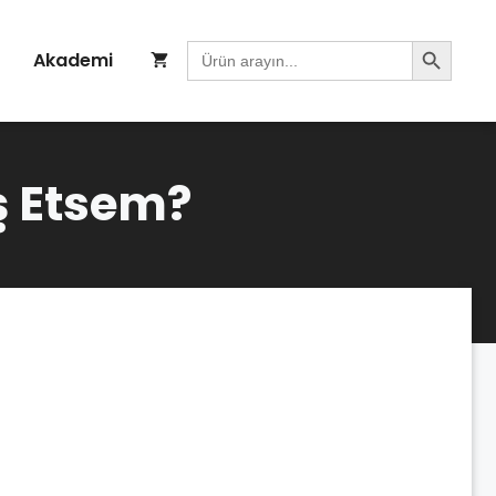
Search Button
Search
Akademi
for:
ş Etsem?