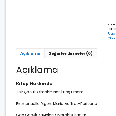
Tek
Çoc
Olm
Nası
Kateg
Baş
Etiket
Ets
Rigo
ade
Olmak
Açıklama
Değerlendirmeler (0)
Açıklama
Kitap Hakkında
Tek Çocuk Olmakla Nasıl Baş Etsem?
Emmanuelle Rigon, Maria Auffret-Pericone
Can Çocuk Yayınları / Meraklı Kitaplar