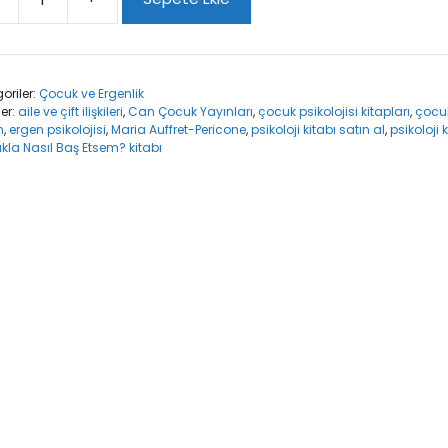
uk
akla
l
oriler:
Çocuk ve Ergenlik
ler:
aile ve çift ilişkileri
,
Can Çocuk Yayınları
,
çocuk psikolojisi kitapları
,
çocuk
em?
n
,
ergen psikolojisi
,
Maria Auffret-Pericone
,
psikoloji kitabı satın al
,
psikoloji 
t
la Nasıl Baş Etsem? kitabı