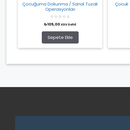
Çocuğuma Dokunma / Sanal Tuzak
Çocuk 
Operasyonları
0
₺
105,00
KDV Dahil
o
u
t
o
Sepete Ekle
f
5