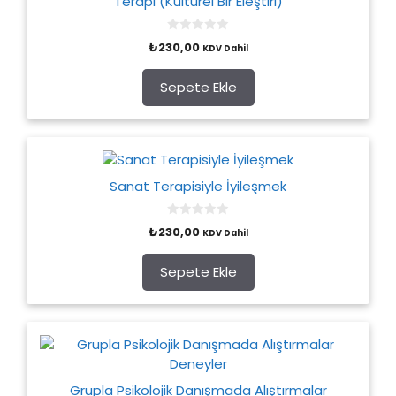
Terapi (Kültürel Bir Eleştiri)
0
₺
230,00
KDV Dahil
o
u
t
o
Sepete Ekle
f
5
Sanat Terapisiyle İyileşmek
0
₺
230,00
KDV Dahil
o
u
t
o
Sepete Ekle
f
5
Grupla Psikolojik Danışmada Alıştırmalar