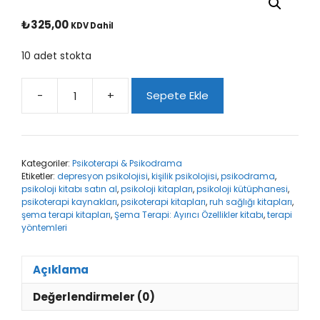
₺
325,00
KDV Dahil
10 adet stokta
-
+
Sepete Ekle
Şema
Terapi:
Ayırıcı
Özellikler
Kategoriler:
Psikoterapi & Psikodrama
adet
Etiketler:
depresyon psikolojisi
,
kişilik psikolojisi
,
psikodrama
,
psikoloji kitabı satın al
,
psikoloji kitapları
,
psikoloji kütüphanesi
,
psikoterapi kaynakları
,
psikoterapi kitapları
,
ruh sağlığı kitapları
,
şema terapi kitapları
,
Şema Terapi: Ayırıcı Özellikler kitabı
,
terapi
yöntemleri
Açıklama
Değerlendirmeler (0)