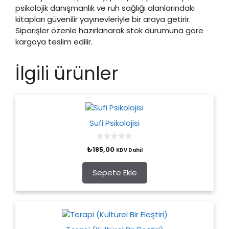
psikolojik danışmanlık ve ruh sağlığı alanlarındaki
kitapları güvenilir yayınevleriyle bir araya getirir.
Siparişler özenle hazırlanarak stok durumuna göre
kargoya teslim edilir.
İlgili ürünler
Sufi Psikolojisi
0
₺
185,00
KDV Dahil
o
u
t
o
Sepete Ekle
f
5