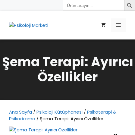
Search
İçeriğe
for:
atla
Menü
Şema Terapi: Ayırıcı
Özellikler
Ana Sayfa
/
Psikoloji Kütüphanesi
/
Psikoterapi &
Psikodrama
/ Şema Terapi: Ayırıcı Özellikler