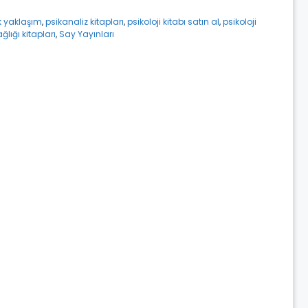
k yaklaşım
,
psikanaliz kitapları
,
psikoloji kitabı satın al
,
psikoloji
ğlığı kitapları
,
Say Yayınları