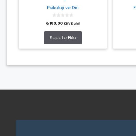
Psikoloji ve Din
F
0
₺
180,00
KDV Dahil
o
u
t
o
Sepete Ekle
f
5