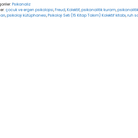
oriler:
Psikanaliz
ler:
çocuk ve ergen psikolojisi
,
Freud
,
Kolektif
,
psikanalitik kuram
,
psikanaliti
ları
,
psikoloji kütüphanesi
,
Psikoloji Seti (15 Kitap Takım) Kolektif kitabı
,
ruh sa