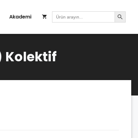
Search Button
Search
Akademi
for:
) Kolektif