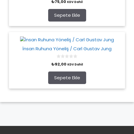
₺
75,00
KDV Dahil
o
u
t
o
Sepete Ekle
f
5
İnsan Ruhuna Yöneliş / Carl Gustav Jung
0
₺
92,00
KDV Dahil
o
u
t
o
Sepete Ekle
f
5