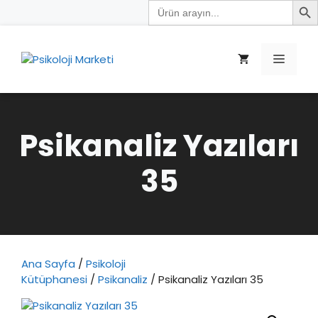
Search
İçeriğe
for:
atla
Menü
Psikanaliz Yazıları
35
Ana Sayfa
/
Psikoloji
Kütüphanesi
/
Psikanaliz
/ Psikanaliz Yazıları 35