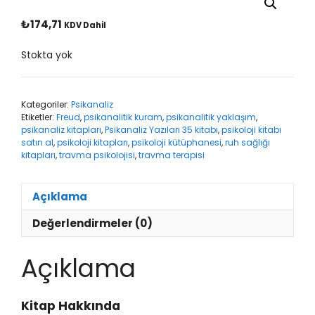
₺
174,71
KDV Dahil
Stokta yok
Kategoriler:
Psikanaliz
Etiketler:
Freud
,
psikanalitik kuram
,
psikanalitik yaklaşım
,
psikanaliz kitapları
,
Psikanaliz Yazıları 35 kitabı
,
psikoloji kitabı
satın al
,
psikoloji kitapları
,
psikoloji kütüphanesi
,
ruh sağlığı
kitapları
,
travma psikolojisi
,
travma terapisi
Açıklama
Değerlendirmeler (0)
Açıklama
Kitap Hakkında