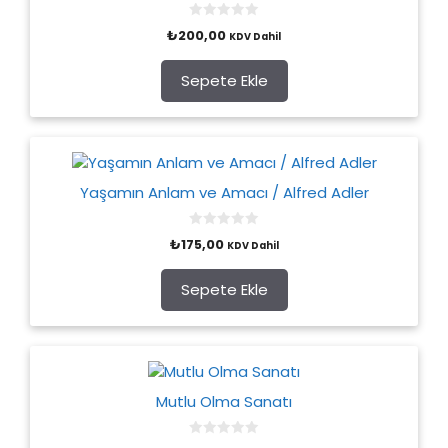
0
₺
200,00
KDV Dahil
o
u
t
o
Sepete Ekle
f
5
Yaşamın Anlam ve Amacı / Alfred Adler
0
₺
175,00
KDV Dahil
o
u
t
o
Sepete Ekle
f
5
Mutlu Olma Sanatı
0