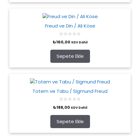
Freud ve Din / Ali Köse
0
₺
160,00
KDV Dahil
o
u
t
o
Sepete Ekle
f
5
Totem ve Tabu / Sigmund Freud
0
₺
188,00
KDV Dahil
o
u
t
o
Sepete Ekle
f
5