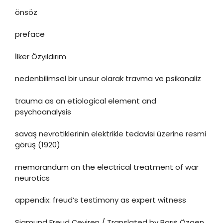
önsöz
preface
İlker Özyıldırım
nedenbilimsel bir unsur olarak travma ve psikanaliz
trauma as an etiological element and
psychoanalysis
savaş nevrotiklerinin elektrikle tedavisi üzerine resmi
görüş (1920)
memorandum on the electrical treatment of war
neurotics
appendix: freud’s testimony as expert witness
Sigmund Freud Çeviren / Translated by Barış Özgen