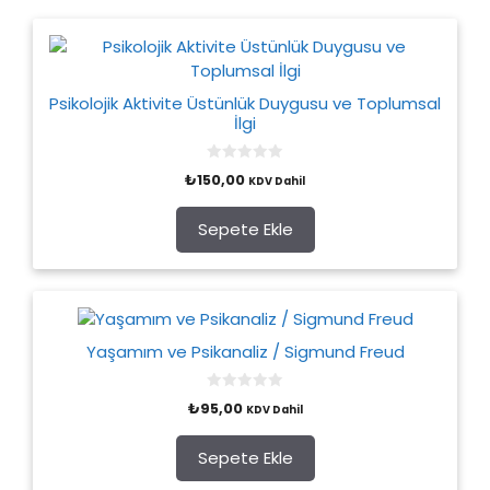
Psikolojik Aktivite Üstünlük Duygusu ve Toplumsal
İlgi
0
₺
150,00
KDV Dahil
o
u
t
o
Sepete Ekle
f
5
Yaşamım ve Psikanaliz / Sigmund Freud
0
₺
95,00
KDV Dahil
o
u
t
o
Sepete Ekle
f
5