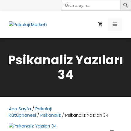
Search
İçeriğe
for:
atla
Menü
Psikanaliz Yazıları
34
Ana Sayfa
/
Psikoloji
Kütüphanesi
/
Psikanaliz
/ Psikanaliz Yazıları 34