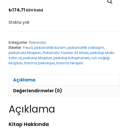
₺
174,71
KDV Dahil
Stokta yok
Kategoriler:
Psikanaliz
Etiketler:
Freud
,
psikanalitik kuram
,
psikanalitik yaklaşım
,
psikanaliz kitapları
,
Psikanaliz Yazıları 34 kitabı
,
psikoloji kitabı
satın al
,
psikoloji kitapları
,
psikoloji kütüphanesi
,
ruh sağlığı
kitapları
,
travma psikolojisi
,
travma terapisi
Açıklama
Değerlendirmeler (0)
Açıklama
Kitap Hakkında