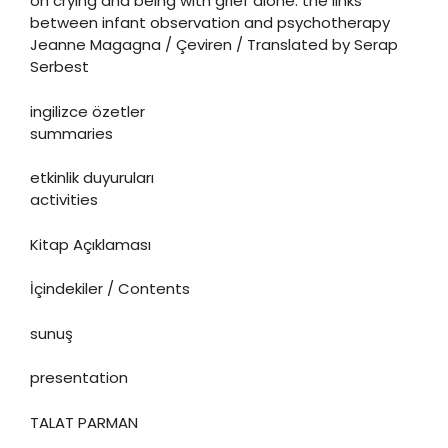
on crying and being with grief alone: the links
between infant observation and psychotherapy
Jeanne Magagna / Çeviren / Translated by Serap
Serbest
ingilizce özetler
summaries
etkinlik duyuruları
activities
Kitap Açıklaması
İçindekiler / Contents
sunuş
presentation
TALAT PARMAN