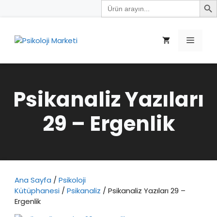
Search
İçeriğe
for:
atla
Menü
Psikanaliz Yazıları
29 – Ergenlik
Ana Sayfa
/
Psikoloji
Kütüphanesi
/
Psikanaliz
/ Psikanaliz Yazıları 29 –
Ergenlik