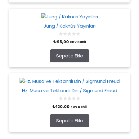
Jung / Kaknüs Yayınları
0
₺
95,00
KDV Dahil
o
u
t
o
Sepete Ekle
f
5
Hz. Musa ve Tektanrılı Din / Sigmund Freud
0
₺
120,00
KDV Dahil
o
u
t
o
Sepete Ekle
f
5