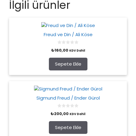
İlgili ürünler
Freud ve Din / Ali Köse
0
₺
160,00
KDV Dahil
o
u
t
o
Sepete Ekle
f
5
Sigmund Freud / Ender Gürol
0
₺
200,00
KDV Dahil
o
u
t
o
Sepete Ekle
f
5