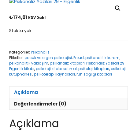
₺
174,01
KDV Dahil
Stokta yok
Kategoriler:
Psikanaliz
Etiketler:
çocuk ve ergen psikolojisi
,
Freud
,
psikanalitik kuram
,
psikanalitik yaklaşım
,
psikanaliz kitapları
,
Psikanaliz Yazıları 29 -
Ergenlik kitabı
,
psikoloji kitabı satın al
,
psikoloji kitapları
,
psikoloji
kütüphanesi
,
psikoterapi kaynakları
,
ruh sağlığı kitapları
Açıklama
Değerlendirmeler (0)
Açıklama