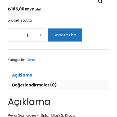
₺
165,00
KDV Dahil
5 adet stokta
-
+
Sepete Ekle
Pera
Günlükleri
-
Sırlar
Kategoriler:
Genel
Oteli
2.
Kitap
Açıklama
adet
Değerlendirmeler (0)
Açıklama
Pera Günlükleri – Sırlar Oteli 2. Kitap