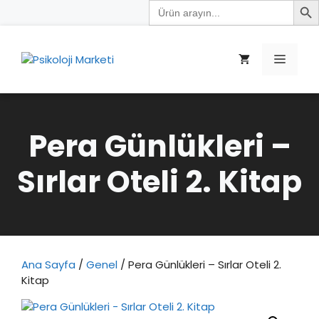
Search
İçeriğe
for:
atla
Menü
Pera Günlükleri –
Sırlar Oteli 2. Kitap
Ana Sayfa
/
Genel
/ Pera Günlükleri – Sırlar Oteli 2.
Kitap