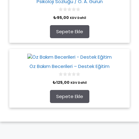
Psikoloji Sözlüğü / O. A. Gürün
0
₺
95,00
KDV Dahil
o
u
t
o
Sepete Ekle
f
5
Öz Bakım Becerileri – Destek Eğitim
0
₺
125,00
KDV Dahil
o
u
t
o
Sepete Ekle
f
5