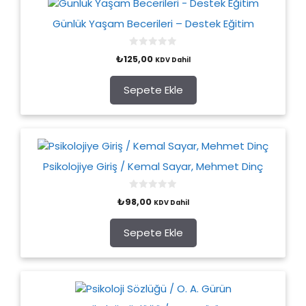
Günlük Yaşam Becerileri – Destek Eğitim
0
₺
125,00
KDV Dahil
o
u
t
o
Sepete Ekle
f
5
Psikolojiye Giriş / Kemal Sayar, Mehmet Dinç
0
₺
98,00
KDV Dahil
o
u
t
o
Sepete Ekle
f
5