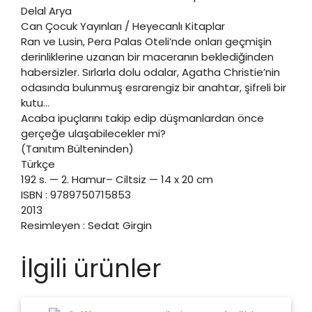
Delal Arya
Can Çocuk Yayınları / Heyecanlı Kitaplar
Ran ve Lusin, Pera Palas Oteli’nde onları geçmişin
derinliklerine uzanan bir maceranın beklediğinden
habersizler. Sırlarla dolu odalar, Agatha Christie’nin
odasında bulunmuş esrarengiz bir anahtar, şifreli bir
kutu…
Acaba ipuçlarını takip edip düşmanlardan önce
gerçeğe ulaşabilecekler mi?
(Tanıtım Bülteninden)
Türkçe
192 s. — 2. Hamur– Ciltsiz — 14 x 20 cm
ISBN : 9789750715853
2013
Resimleyen : Sedat Girgin
İlgili ürünler