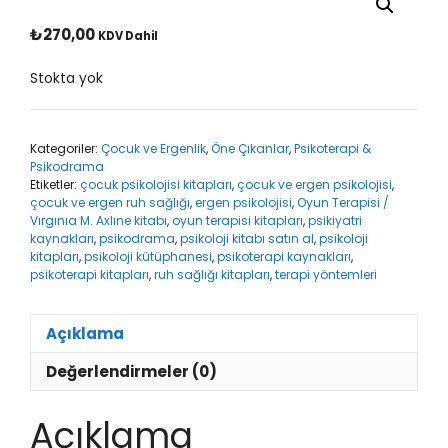
₺
270,00
KDV Dahil
Stokta yok
Kategoriler:
Çocuk ve Ergenlik
,
Öne Çıkanlar
,
Psikoterapi &
Psikodrama
Etiketler:
çocuk psikolojisi kitapları
,
çocuk ve ergen psikolojisi
,
çocuk ve ergen ruh sağlığı
,
ergen psikolojisi
,
Oyun Terapisi /
Vırgınıa M. Axlıne kitabı
,
oyun terapisi kitapları
,
psikiyatri
kaynakları
,
psikodrama
,
psikoloji kitabı satın al
,
psikoloji
kitapları
,
psikoloji kütüphanesi
,
psikoterapi kaynakları
,
psikoterapi kitapları
,
ruh sağlığı kitapları
,
terapi yöntemleri
Açıklama
Değerlendirmeler (0)
Açıklama