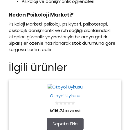
Psikoloji ve danışmanlık öğrencileri
Neden Psikoloji Marketi?
Psikoloji Marketi; psikoloji, psikiyatri, psikoterapi,
psikolojik danışmanlık ve ruh sağlığı alanlarındaki
kitapları güvenilir yayınevleriyle bir araya getirir.
Siparişler özenle hazırlanarak stok durumuna göre
kargoya teslim edilir.
İlgili ürünler
Otoyol Uykusu
0
₺
116,72
KDV Dahil
o
u
t
o
Sepete Ekle
f
5