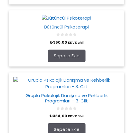
Bütüncül Psikoterapi
0
₺
350,00
KDV Dahil
o
u
t
o
Sepete Ekle
f
5
Grupla Psikolojik Danışma ve Rehberlik
Programları – 3. Cilt
0
₺
384,00
KDV Dahil
o
u
t
o
Sepete Ekle
f