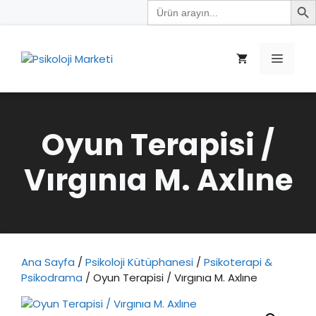
Search
İçeriğe
for:
atla
Menü
Oyun Terapisi /
Vırgınıa M. Axlıne
Ana Sayfa
/
Psikoloji Kütüphanesi
/
Psikoterapi &
Psikodrama
/ Oyun Terapisi / Vırgınıa M. Axlıne