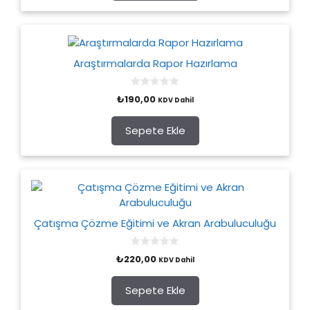
Araştırmalarda Rapor Hazırlama
0
₺
190,00
KDV Dahil
o
u
t
o
Sepete Ekle
f
5
Çatışma Çözme Eğitimi ve Akran Arabuluculuğu
0
₺
220,00
KDV Dahil
o
u
t
o
Sepete Ekle
f
5