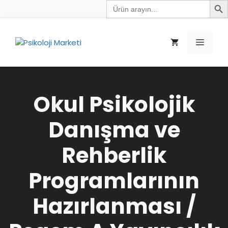
Search
İçeriğe
for:
atla
Menü
Okul Psikolojik
Danışma ve
Rehberlik
Programlarının
Hazırlanması /