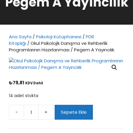
Pegem A Yayıncılık
Ana Sayfa
/
Psikoloji Kütüphanesi
/
PDR
Kitaplığı
/ Okul Psikolojik Danışma ve Rehberlik
Programlarının Hazırlanması / Pegem A Yayıncılık
₺
79,81
KDV Dahil
14 adet stokta
-
+
Sepete Ekle
Okul
Psikolojik
Danışma