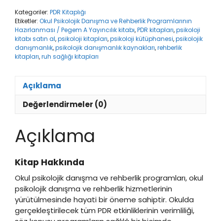
ve
Kategoriler:
PDR Kitaplığı
Rehberlik
Etiketler:
Okul Psikolojik Danışma ve Rehberlik Programlarının
Programlarının
Hazırlanması / Pegem A Yayıncılık kitabı
,
PDR kitapları
,
psikoloji
Hazırlanması
kitabı satın al
,
psikoloji kitapları
,
psikoloji kütüphanesi
,
psikolojik
/
danışmanlık
,
psikolojik danışmanlık kaynakları
,
rehberlik
Pegem
kitapları
,
ruh sağlığı kitapları
A
Yayıncılık
Açıklama
adet
Değerlendirmeler (0)
Açıklama
Kitap Hakkında
Okul psikolojik danışma ve rehberlik programları, okul
psikolojik danışma ve rehberlik hizmetlerinin
yürütülmesinde hayati bir öneme sahiptir. Okulda
gerçekleştirilecek tüm PDR etkinliklerinin verimliliği,