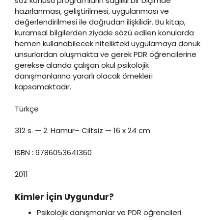
söz konusu programların sağlıklı bir biçimde
hazırlanması, geliştirilmesi, uygulanması ve
değerlendirilmesi ile doğrudan ilişkilidir. Bu kitap,
kuramsal bilgilerden ziyade sözü edilen konularda
hemen kullanabilecek nitelikteki uygulamaya dönük
unsurlardan oluşmakta ve gerek PDR öğrencilerine
gerekse alanda çalışan okul psikolojik
danışmanlarına yararlı olacak örnekleri
kapsamaktadır.
Türkçe
312 s. — 2. Hamur– Ciltsiz — 16 x 24 cm
ISBN : 9786053641360
2011
Kimler İçin Uygundur?
Psikolojik danışmanlar ve PDR öğrencileri