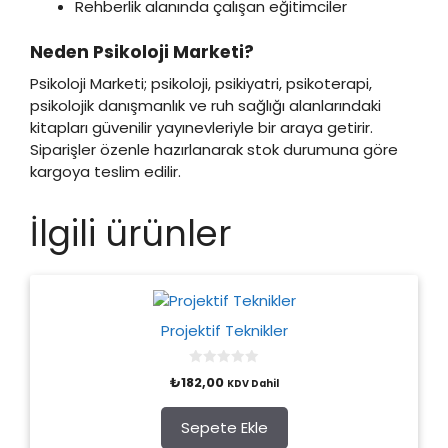
Rehberlik alanında çalışan eğitimciler
Neden Psikoloji Marketi?
Psikoloji Marketi; psikoloji, psikiyatri, psikoterapi,
psikolojik danışmanlık ve ruh sağlığı alanlarındaki
kitapları güvenilir yayınevleriyle bir araya getirir.
Siparişler özenle hazırlanarak stok durumuna göre
kargoya teslim edilir.
İlgili ürünler
Projektif Teknikler
0
₺
182,00
KDV Dahil
o
u
t
o
Sepete Ekle
f
5