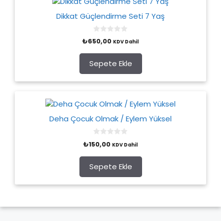
Dikkat Güçlendirme Seti 7 Yaş
0
₺
650,00
KDV Dahil
o
u
t
o
Sepete Ekle
f
5
Deha Çocuk Olmak / Eylem Yüksel
0
₺
150,00
KDV Dahil
o
u
t
o
Sepete Ekle
f
5