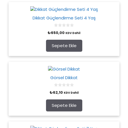
Dikkat Güçlendirme Seti 4 Yaş
0
₺
650,00
KDV Dahil
o
u
t
o
Sepete Ekle
f
5
Görsel Dikkat
0
₺
62,10
KDV Dahil
o
u
t
o
Sepete Ekle
f
5