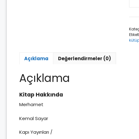
Mer
ade
Kateg
Etiket
kütü
Açıklama
Değerlendirmeler (0)
Açıklama
Kitap Hakkında
Merhamet
Kemal Sayar
Kapı Yayınları /