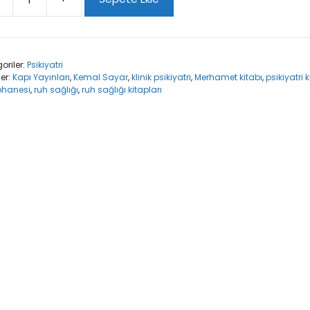
hamet
t
oriler:
Psikiyatri
ler:
Kapı Yayınları
,
Kemal Sayar
,
klinik psikiyatri
,
Merhamet kitabı
,
psikiyatri k
phanesi
,
ruh sağlığı
,
ruh sağlığı kitapları