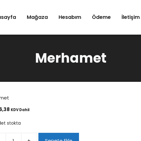
asayfa
Mağaza
Hesabım
Ödeme
İletişim
Merhamet
amet
6,38
KDV Dahil
det stokta
+
Sepete Ekle