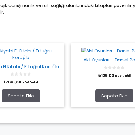
kolojik danışmanlık ve ruh sağlığı alanlarındaki kitapları güvenilir 
r.
Akıl Oyunları – Daniel P
ri El Kitabı / Ertuğrul Köroğlu
0
₺
125,00
KDV Dahil
o
0
u
₺
390,00
KDV Dahil
o
t
u
o
t
f
o
Sepete Ekle
Sepete Ekle
5
f
5