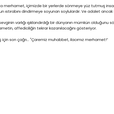
a merhamet, içimizde bir yerlerde sönmeye yüz tutmuş insanlı
un ıstırabını dindirmeye soyunan soylulardır. Ve adalet anca
ginin varlığı ışıklandırdığı bir dünyanın mümkün olduğunu söyl
metin, affediciliğin tekrar kazanılacağını gösteriyor.
nüş için son çağrı… "Çaremiz muhabbet, ilacımız merhamet!”