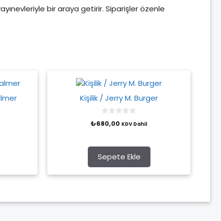
yayınevleriyle bir araya getirir. Siparişler özenle
almer
Kişilik / Jerry M. Burger
0
₺
680,00
KDV Dahil
o
u
t
o
f
Sepete Ekle
5