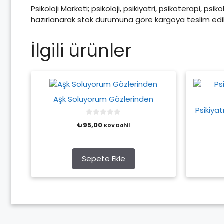
Psikoloji Marketi; psikoloji, psikiyatri, psikoterapi, psi
hazırlanarak stok durumuna göre kargoya teslim edili
İlgili ürünler
Aşk Soluyorum Gözlerinden
Psikiyat
0
₺
95,00
KDV Dahil
o
u
t
o
f
Sepete Ekle
5