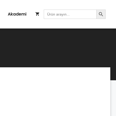
Search Button
Search
Akademi
for: