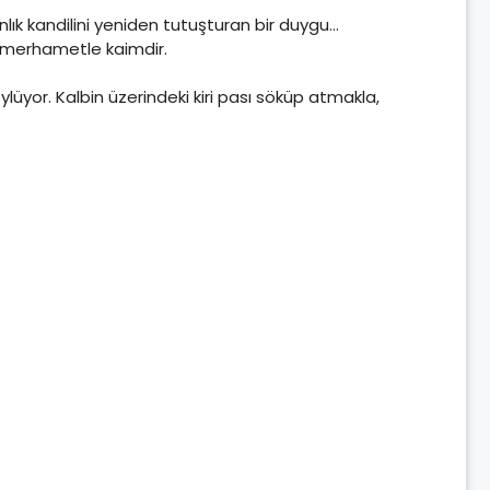
k kandilini yeniden tutuşturan bir duygu…
k merhametle kaimdir.
üyor. Kalbin üzerindeki kiri pası söküp atmakla,