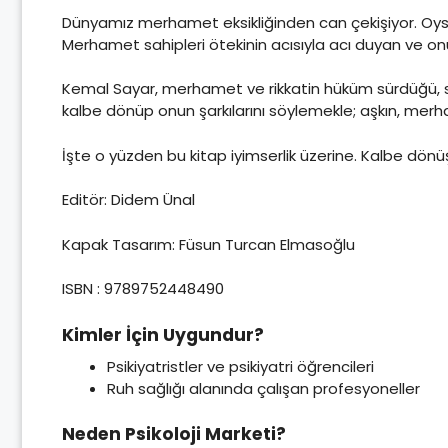
Dünyamız merhamet eksikliğinden can çekişiyor. Oys
Merhamet sahipleri ötekinin acısıyla acı duyan ve on
Kemal Sayar, merhamet ve rikkatin hüküm sürdüğü, sev
kalbe dönüp onun şarkılarını söylemekle; aşkın, merha
İşte o yüzden bu kitap iyimserlik üzerine. Kalbe dö
Editör: Didem Ünal
Kapak Tasarım: Füsun Turcan Elmasoğlu
ISBN : 9789752448490
Kimler İçin Uygundur?
Psikiyatristler ve psikiyatri öğrencileri
Ruh sağlığı alanında çalışan profesyoneller
Neden Psikoloji Marketi?