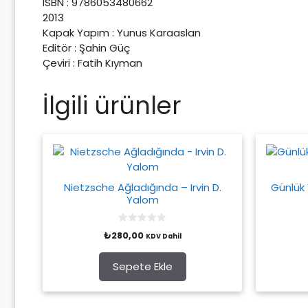
ISBN : 9786053480662
2013
Kapak Yapım : Yunus Karaaslan
Editör : Şahin Güç
Çeviri : Fatih Kıyman
İlgili ürünler
Nietzsche Ağladığında – Irvin D.
Günlük 
Yalom
0
₺
280,00
KDV Dahil
o
u
t
o
Sepete Ekle
f
5