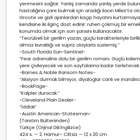
yenmesini sağlar. Yanlış zamanda yanlış yerde bulunan 
hastalığına çare bulmak için aradığı ilacın Miles’ta o
Groote ve gizli ajanlardan kaçıp hayatını kurtarmaya
kendisine iki ilginç dost edinir: ruhen çökmüş bir eme
konumda olmak için son şansını kullanacaktır.
“Tecrübeli bir gerilim yazarı, güçlü karakterleriyle b
almaz kıvraklığı ve süpriz olaylarla süslemiş.”
-South Florida Sun-Sentinel-
“Fear adrenaline dolu bir gerilim romanı. Güçlü kalemiyl
yere çivileyecek ve son sayfalarına kadar terletecek
-Barnes & Noble Ransom Notes-
“Aksiyon durmak bilmiyor, diyaloglar canlı ve inandırıcı
-BookPage-
“Kalpler duracak.”
-Cleveland Plain Dealer-
“İddialı”
-Austin American-Statesman-
(Tanıtım Bülteninden)
Türkçe (Orjinal Dili:İngilizce)
424 s. — 2. Hamur– Ciltsiz — 12 x 20 cm