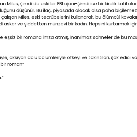
Miles, şimdi de eski bir FBI ajanı-şimdi ise bir kiralık katil o
lduğunu düşünür. Bu ilaç, piyasada olacak olsa paha biçilemez 
 çalışan Miles, eski tecrübelerini kullanarak, bu ölümcül kov
kli asker ve şiddetten münzevi bir kadın. Hepsini kurtarmak içi
irlike eşsiz bir romana imza atmış, inanılmaz sahneler de bu ma
e, aksiyon dolu bölümleriyle öfkeyi ve takıntıları, şok edici vah
 bir roman”
.”