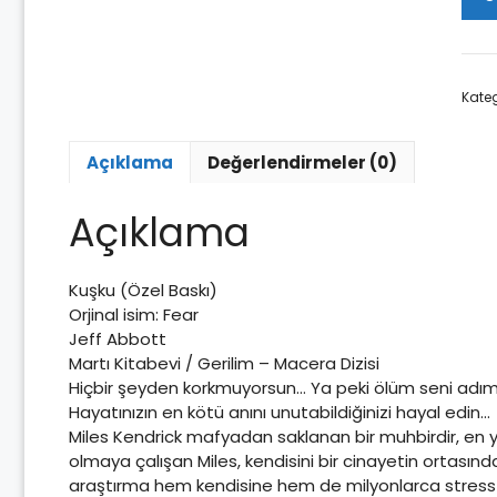
-
Jeff
Abb
ade
Kateg
Açıklama
Değerlendirmeler (0)
Açıklama
Kuşku (Özel Baskı)
Orjinal isim: Fear
Jeff Abbott
Martı Kitabevi / Gerilim – Macera Dizisi
Hiçbir şeyden korkmuyorsun… Ya peki ölüm seni adım
Hayatınızın en kötü anını unutabildiğinizi hayal edin…
Miles Kendrick mafyadan saklanan bir muhbirdir, en yak
olmaya çalışan Miles, kendisini bir cinayetin ortasında
araştırma hem kendisine hem de milyonlarca stress hasta