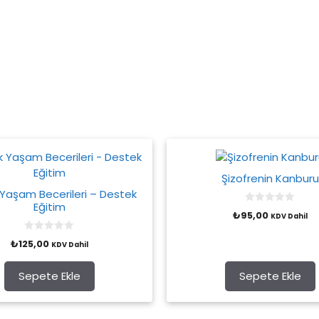
Şizofrenin Kanburu
Yaşam Becerileri – Destek
Eğitim
0
₺
95,00
KDV Dahil
o
u
t
0
₺
125,00
o
KDV Dahil
o
f
u
5
t
o
Sepete Ekle
Sepete Ekle
f
5