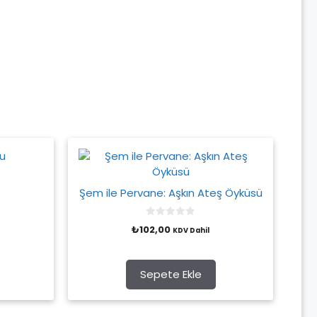
Şem ile Pervane: Aşkın Ateş Öyküsü
0
₺
102,00
KDV Dahil
o
u
t
o
f
Sepete Ekle
5