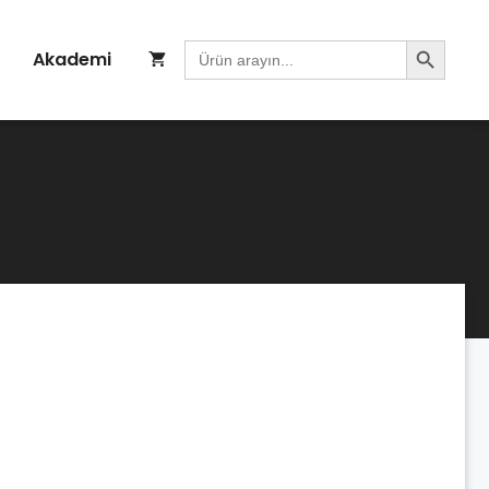
Search Button
Search
Akademi
for: