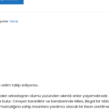
ott
t
oriler:
Genel
 adım takip ediyorsa…
ın arkadaşının ölümü yüzünden sıkıntılı anlar yaşamaktadır. Ps
 bulur. Cinayet karanlıktır ve beraberinde Miles, illegal bir t
lığına sahip insanlara yardımcı olacak bir ilacın üretilmesiyle 