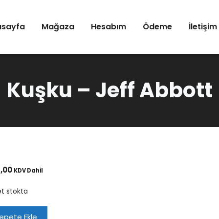
asayfa
Mağaza
Hesabım
Ödeme
İletişim
Kuşku – Jeff Abbott
,00
KDV Dahil
et stokta
ku
epete Ekle