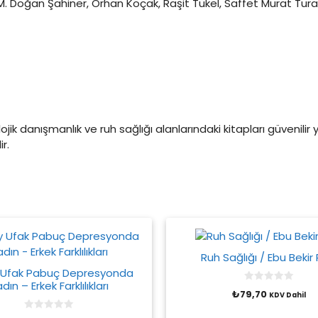
 M. Doğan Şahiner, Orhan Koçak, Raşit Tükel, Saffet Murat Tura,
kolojik danışmanlık ve ruh sağlığı alanlarındaki kitapları güvenilir 
r.
Ruh Sağlığı / Ebu Bekir 
y Ufak Pabuç Depresyonda
dın – Erkek Farklılıkları
0
₺
79,70
KDV Dahil
o
u
t
0