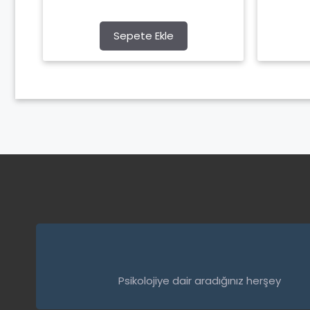
o
f
5
Sepete Ekle
Psikolojiye dair aradığınız herşey