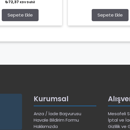
₺
72,37
o
KDV Dahil
o
f
u
5
t
o
Sepete Ekle
Sepete Ekle
f
5
Kurumsal
Alışve
Arıza / İade Başvurusu
Mesafeli 
Havale Bildirim Formu
İptal ve İa
Hakkımızda
Gizlilik ve