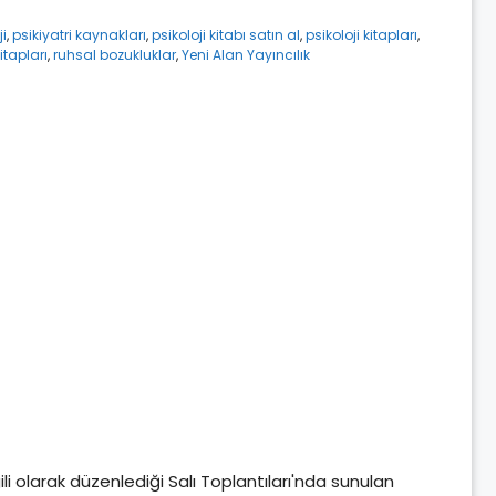
ji
,
psikiyatri kaynakları
,
psikoloji kitabı satın al
,
psikoloji kitapları
,
itapları
,
ruhsal bozukluklar
,
Yeni Alan Yayıncılık
ilgili olarak düzenlediği Salı Toplantıları'nda sunulan