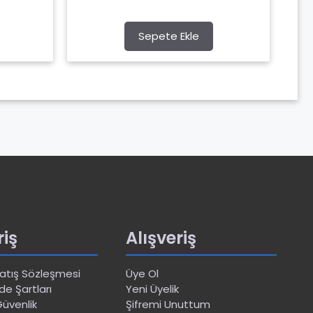
o
f
5
Sepete Ekle
riş
Alışveriş
Satış Sözleşmesi
Üye Ol
de Şartları
Yeni Üyelik
 Güvenlik
Şifremi Unuttum