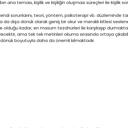
ın ana teması, kişilik ve kişiliğin oluşması süreçleri ile kişilik so
ndi sorunlarını, teori, yöntem, psikoterapi vb. düzleminde tartış
ıyla da dışa dönük olarak geniş bir okur ve meraklı kitlesi sesl
riyle olduğu kadar, en masum tezahürleri ile karşılaşıp durmakta
ecektir, ama tek tek metinleri okuma sırasında ortaya çıkabil
şa dönük boyutuyla daha da önemli kılmaktadır.