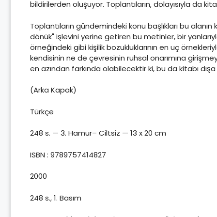
bildirilerden oluşuyor. Toplantıların, dolayısıyla da kitab
Toplantıların gündemindeki konu başlıkları bu alanın ke
dönük" işlevini yerine getiren bu metinler, bir yanlar
örneğindeki gibi kişilik bozukluklarının en uç örnekle
kendisinin ne de çevresinin ruhsal onarımına girişmey
en azından farkında olabilecektir ki, bu da kitabı dı
(Arka Kapak)
Türkçe
248 s. — 3. Hamur– Ciltsiz — 13 x 20 cm
ISBN : 9789757414827
2000
248 s., 1. Basım