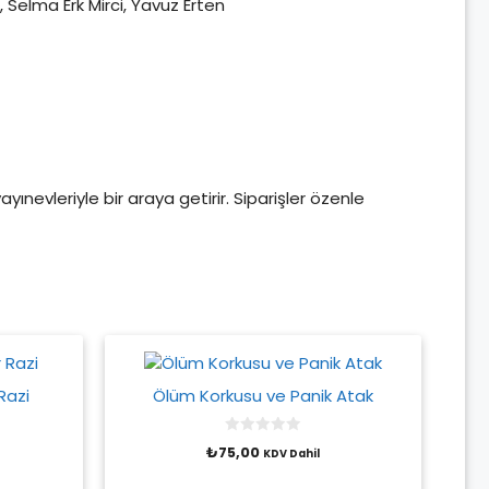
 Selma Erk Mirci, Yavuz Erten
yayınevleriyle bir araya getirir. Siparişler özenle
Razi
Ölüm Korkusu ve Panik Atak
0
₺
75,00
KDV Dahil
o
u
t