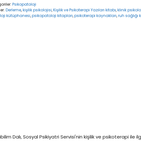
oriler:
Psikopatoloji
ler:
Derleme
,
kişilik psikolojisi
,
Kişilik ve Psikoterapi Yazıları kitabı
,
klinik psikolo
loji kütüphanesi
,
psikopatoloji kitapları
,
psikoterapi kaynakları
,
ruh sağlığı k
ilim Dalı, Sosyal Psikiyatri Servisi'nin kişilik ve psikoterapi ile 