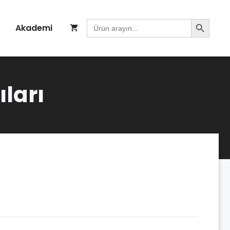
Search Button
Search
Akademi
for:
ıları