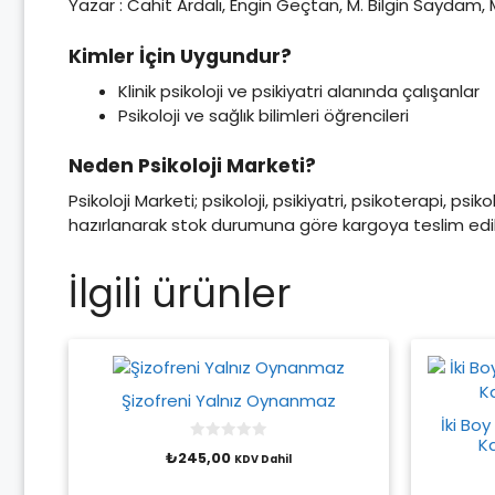
Yazar : Cahit Ardalı, Engin Geçtan, M. Bilgin Saydam,
Kimler İçin Uygundur?
Klinik psikoloji ve psikiyatri alanında çalışanlar
Psikoloji ve sağlık bilimleri öğrencileri
Neden Psikoloji Marketi?
Psikoloji Marketi; psikoloji, psikiyatri, psikoterapi, psi
hazırlanarak stok durumuna göre kargoya teslim edili
İlgili ürünler
Şizofreni Yalnız Oynanmaz
İki Bo
Ka
0
₺
245,00
KDV Dahil
o
u
t