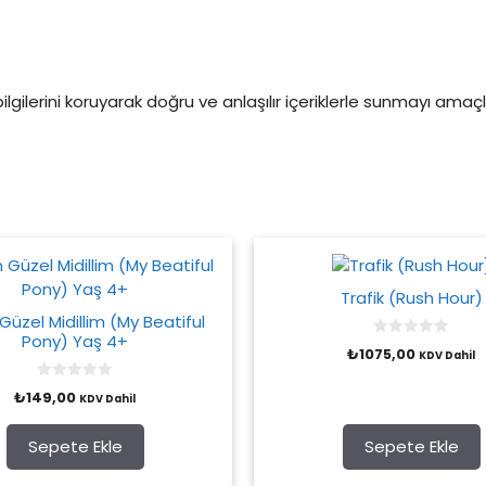
 bilgilerini koruyarak doğru ve anlaşılır içeriklerle sunmayı am
Trafik (Rush Hour)
üzel Midillim (My Beatiful
Pony) Yaş 4+
0
₺
1075,00
KDV Dahil
o
u
t
0
₺
149,00
o
KDV Dahil
o
f
u
5
t
o
Sepete Ekle
Sepete Ekle
f
5