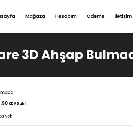
asayfa
Mağaza
Hesabım
Ödeme
İletişim
are 3D Ahşap Bulma
ulmaca
,90
KDV Dahil
ta yok