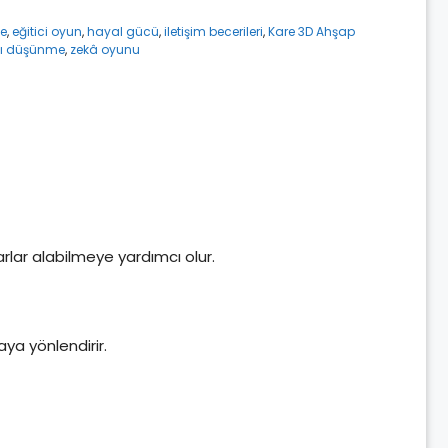
me
,
eğitici oyun
,
hayal gücü
,
iletişim becerileri
,
Kare 3D Ahşap
cı düşünme
,
zekâ oyunu
rlar alabilmeye yardımcı olur.
aya yönlendirir.