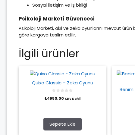
Sosyal iletişim ve iş birliği
Psikoloji Marketi Güvencesi
Psikoloji Marketi, akıl ve zekâ oyunlarını mevcut ürün
göre kargoya teslim edilir.
İlgili ürünler
Quixo Classic – Zeka Oyunu
Benim G
0
₺
1950,00
KDV Dahil
o
u
t
o
f
5
Sepete Ekle