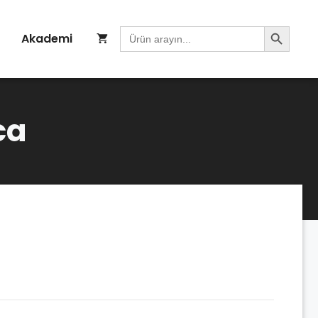
Search Button
Search
Akademi
for:
ca