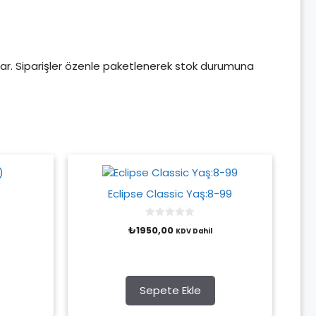
açlar. Siparişler özenle paketlenerek stok durumuna
Eclipse Classic Yaş:8-99
0
₺
1950,00
KDV Dahil
o
u
t
o
f
5
Sepete Ekle