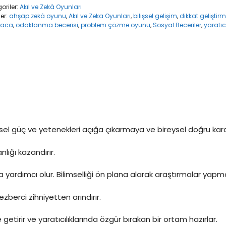
oriler:
Akıl ve Zekâ Oyunları
ler:
ahşap zekâ oyunu
,
Akıl ve Zeka Oyunları
,
bilişsel gelişim
,
dikkat geliştir
maca
,
odaklanma becerisi
,
problem çözme oyunu
,
Sosyal Beceriler
,
yaratı
ysel güç ve yetenekleri açığa çıkarmaya ve bireysel doğru kara
lığı kazandırır.
a yardımcı olur. Bilimselliği ön plana alarak araştırmalar yapm
zberci zihniyetten arındırır.
e getirir ve yaratıcılıklarında özgür bırakan bir ortam hazırlar.