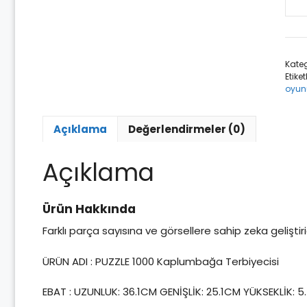
Kap
Terb
1000
Par
Kateg
Puzz
Etiket
Yap
oyun
ade
Açıklama
Değerlendirmeler (0)
Açıklama
Ürün Hakkında
Farklı parça sayısına ve görsellere sahip zeka geliştiric
ÜRÜN ADI : PUZZLE 1000 Kaplumbağa Terbiyecisi
EBAT : UZUNLUK: 36.1CM GENİŞLİK: 25.1CM YÜKSEKLİK: 