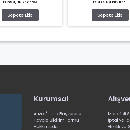
₺
1390,00
₺
1075,00
KDV Dahil
KDV Dahil
o
o
u
u
t
t
o
o
Sepete Ekle
Sepete Ekle
f
f
5
5
Kurumsal
Alışve
Arıza / İade Başvurusu
Mesafeli 
Havale Bildirim Formu
İptal ve İa
Hakkımızda
Gizlilik ve