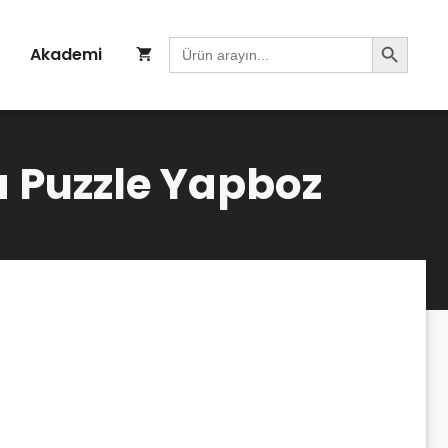
Search Button
Search
Akademi
for:
 Puzzle Yapboz