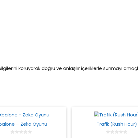
 bilgilerini koruyarak doğru ve anlaşılır içeriklerle sunmayı am
balone – Zeka Oyunu
Trafik (Rush Hour)
0
0