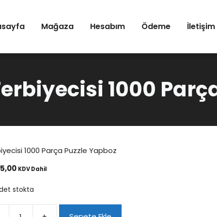
asayfa
Mağaza
Hesabım
Ödeme
İletişim
rbiyecisi 1000 Parça
yecisi 1000 Parça Puzzle Yapboz
5,00
KDV Dahil
det stokta
+
Sepete Ekle