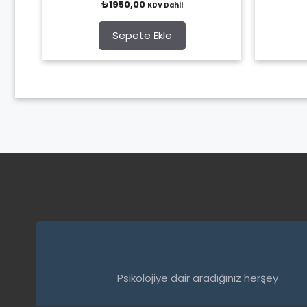
₺
1950,00
KDV Dahil
o
u
t
o
Sepete Ekle
f
5
Psikolojiye dair aradığınız herşey