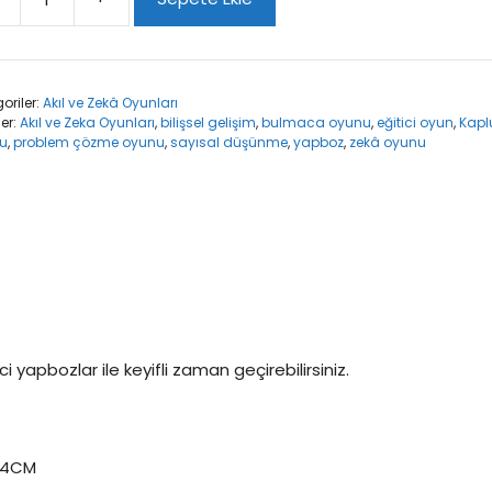
lumbağa
iyecisi
ça
oriler:
Akıl ve Zekâ Oyunları
le
ler:
Akıl ve Zeka Oyunları
,
bilişsel gelişim
,
bulmaca oyunu
,
eğitici oyun
,
Kapl
boz
u
,
problem çözme oyunu
,
sayısal düşünme
,
yapboz
,
zekâ oyunu
t
i yapbozlar ile keyifli zaman geçirebilirsiniz.
5.4CM