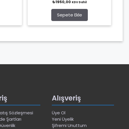
₺
1950,00
KDV Dahil
o
u
t
o
Sepete Ekle
f
5
riş
Alışveriş
Satış Sözleşmesi
Üye Ol
de Şartları
Yeni Üyelik
 Güvenlik
Şifremi Unuttum