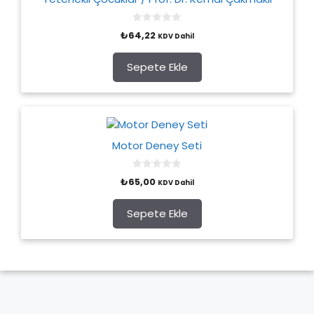
0
₺
64,22
KDV Dahil
o
u
t
o
Sepete Ekle
f
5
Motor Deney Seti
0
₺
65,00
KDV Dahil
o
u
t
o
Sepete Ekle
f
5