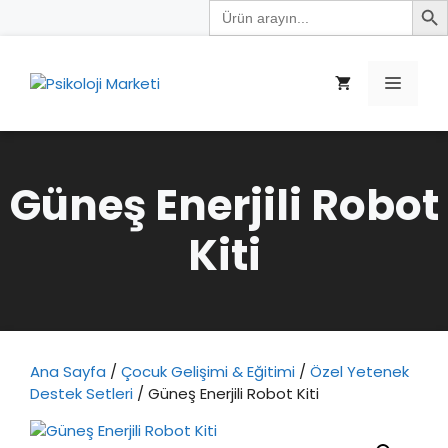
Search
İçeriğe
for:
atla
Menü
Güneş Enerjili Robot
Kiti
Ana Sayfa
/
Çocuk Gelişimi & Eğitimi
/
Özel Yetenek
Destek Setleri
/ Güneş Enerjili Robot Kiti