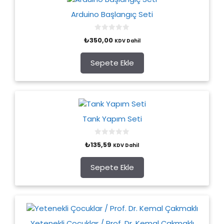
Arduino Başlangıç Seti
0
₺
350,00
KDV Dahil
o
u
t
o
Sepete Ekle
f
5
Tank Yapım Seti
0
₺
135,59
KDV Dahil
o
u
t
o
Sepete Ekle
f
5
Yetenekli Çocuklar / Prof. Dr. Kemal Çakmaklı