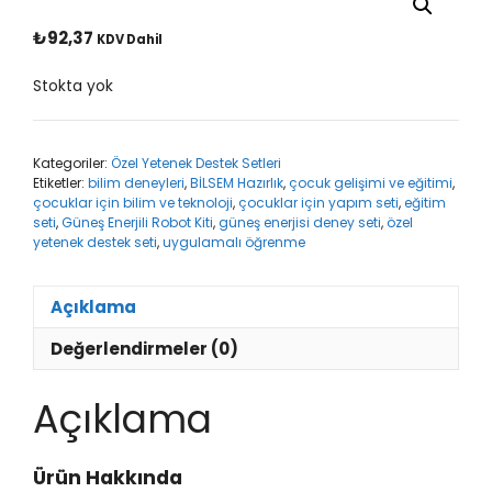
₺
92,37
KDV Dahil
Stokta yok
Kategoriler:
Özel Yetenek Destek Setleri
Etiketler:
bilim deneyleri
,
BİLSEM Hazırlık
,
çocuk gelişimi ve eğitimi
,
çocuklar için bilim ve teknoloji
,
çocuklar için yapım seti
,
eğitim
seti
,
Güneş Enerjili Robot Kiti
,
güneş enerjisi deney seti
,
özel
yetenek destek seti
,
uygulamalı öğrenme
Açıklama
Değerlendirmeler (0)
Açıklama
Ürün Hakkında