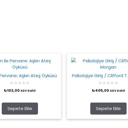
 Pervane: Aşkın Ateş Öyküsü
Psikolojiye Giriş / Clifford 
0
0
₺
102,00
₺
405,00
KDV Dahil
KDV Dahil
o
o
u
u
t
t
o
o
f
f
Sepete Ekle
Sepete Ekle
5
5