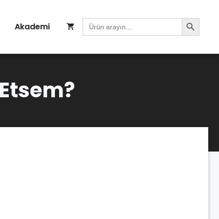
Search Button
Search
Akademi
for:
 Etsem?