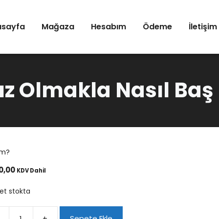
asayfa
Mağaza
Hesabım
Ödeme
İletişim
ız Olmakla Nasıl Baş
em?
0,00
KDV Dahil
et stokta
+
Sepete Ekle