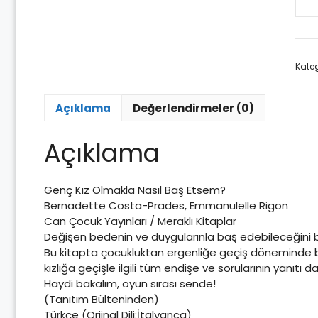
Gen
Kız
Olm
Nası
Kateg
Baş
Ets
ade
Açıklama
Değerlendirmeler (0)
Açıklama
Genç Kız Olmakla Nasıl Baş Etsem?
Bernadette Costa-Prades, Emmanulelle Rigon
Can Çocuk Yayınları / Meraklı Kitaplar
Değişen bedenin ve duygularınla baş edebileceğini b
Bu kitapta çocukluktan ergenliğe geçiş döneminde be
kızlığa geçişle ilgili tüm endişe ve sorularının yanıtı d
Haydi bakalım, oyun sırası sende!
(Tanıtım Bülteninden)
Türkçe (Orjinal Dili:İtalyanca)