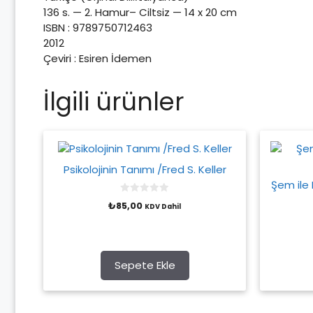
136 s. — 2. Hamur– Ciltsiz — 14 x 20 cm
ISBN : 9789750712463
2012
Çeviri : Esiren İdemen
İlgili ürünler
Psikolojinin Tanımı /Fred S. Keller
Şem ile
0
₺
85,00
KDV Dahil
o
u
t
o
f
5
Sepete Ekle