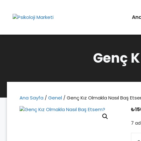
İçeriğe
atla
An
Genç K
Ana Sayfa
/
Genel
/ Genç Kız Olmakla Nasıl Baş Ets
₺
15
7 ad
-