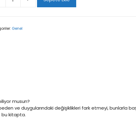
ç
akla
l
oriler:
Genel
em?
t
iliyor musun?
den ve duygularındaki değişiklikleri fark etmeyi, bunlarla 
a bu kitapta.