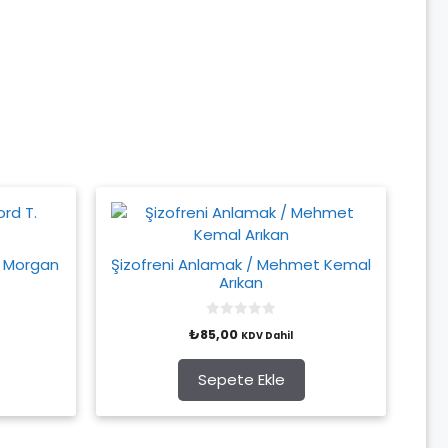
T. Morgan
Şizofreni Anlamak / Mehmet Kemal
Arıkan
0
₺
85,00
KDV Dahil
o
u
t
o
Sepete Ekle
f
5