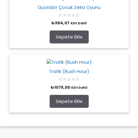
Quoridor Çocuk Zeka Oyunu
0
₺
394,07
KDV Dahil
o
u
t
o
Sepete Ekle
f
5
Trafik (Rush Hour)
0
₺
1075,00
KDV Dahil
o
u
t
o
Sepete Ekle
f
5