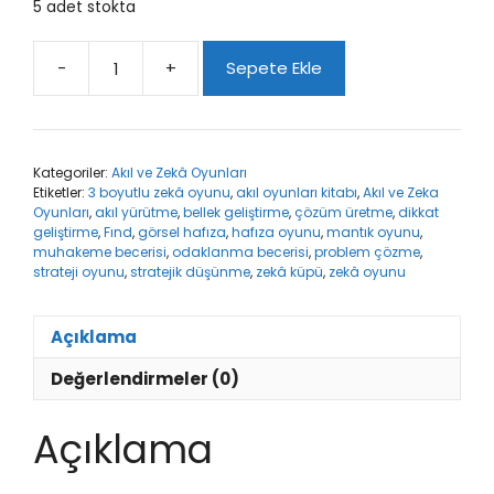
5 adet stokta
-
+
Sepete Ekle
Fınd
adet
Kategoriler:
Akıl ve Zekâ Oyunları
Etiketler:
3 boyutlu zekâ oyunu
,
akıl oyunları kitabı
,
Akıl ve Zeka
Oyunları
,
akıl yürütme
,
bellek geliştirme
,
çözüm üretme
,
dikkat
geliştirme
,
Fınd
,
görsel hafıza
,
hafıza oyunu
,
mantık oyunu
,
muhakeme becerisi
,
odaklanma becerisi
,
problem çözme
,
strateji oyunu
,
stratejik düşünme
,
zekâ küpü
,
zekâ oyunu
Açıklama
Değerlendirmeler (0)
Açıklama