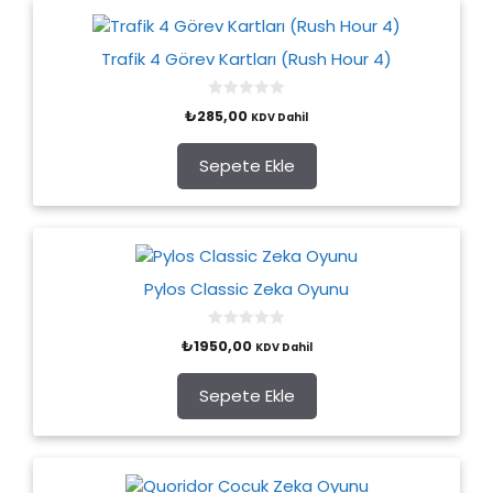
Trafik 4 Görev Kartları (Rush Hour 4)
0
₺
285,00
KDV Dahil
o
u
t
o
Sepete Ekle
f
5
Pylos Classic Zeka Oyunu
0
₺
1950,00
KDV Dahil
o
u
t
o
Sepete Ekle
f
5