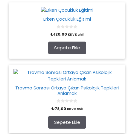
Erken Çocukluk Eğitimi
0
₺
120,00
KDV Dahil
o
u
t
o
Sepete Ekle
f
5
Travma Sonrası Ortaya Çıkan Psikolojik Tepkileri
Anlamak
0
₺
78,00
KDV Dahil
o
u
t
o
Sepete Ekle
f
5