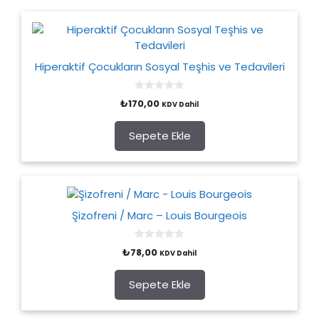
Hiperaktif Çocukların Sosyal Teşhis ve Tedavileri
0
₺
170,00
KDV Dahil
o
u
t
o
Sepete Ekle
f
5
Şizofreni / Marc – Louis Bourgeois
0
₺
78,00
KDV Dahil
o
u
t
o
Sepete Ekle
f
5