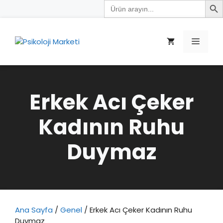
Search
İçeriğe
for:
atla
Menü
Erkek Acı Çeker
Kadının Ruhu
Duymaz
Ana Sayfa
/
Genel
/ Erkek Acı Çeker Kadının Ruhu
Duymaz